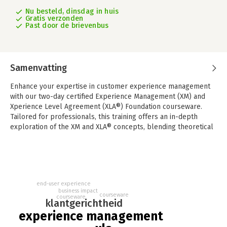
Nu besteld, dinsdag in huis
Gratis verzonden
Past door de brievenbus
Samenvatting
Enhance your expertise in customer experience management
with our two-day certified Experience Management (XM) and
Xperience Level Agreement (XLA®) Foundation courseware.
Tailored for professionals, this training offers an in-depth
exploration of the XM and XLA® concepts, blending theoretical
insights with practical applications.
Elevate your organization’s customer experience with the XM
and XLA® Foundation course. This two-day training, followed by
a multiple-choice exam, offers a comprehensive introduction
to Experience Management (XM) and Xperience Level
end-user experience
business impact
Agreement (XLA®). Ideal for professionals like Service and
courseware
courseware
klantgerichtheid
Experience Managers, and Support professionals, it focuses on
experience management
improving end-user experience and business impact using XM
and XLA® methods.