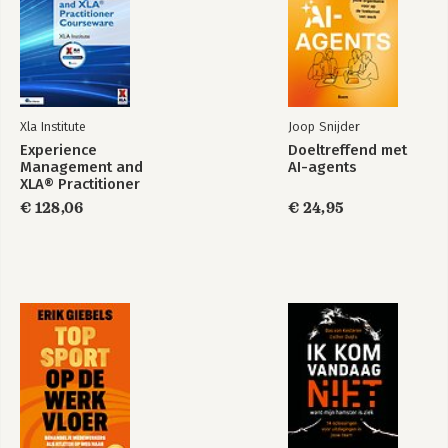
Xla Institute
Joop Snijder
Experience
Doeltreffend met
Management and
AI-agents
XLA® Practitioner
Courseware
€ 128,06
€ 24,95