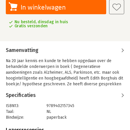
In winkelwagen
Nu besteld, dinsdag in huis
Gratis verzonden
Samenvatting
Na 20 jaar kennis en kunde te hebben opgedaan over de
behandelde onderwerpen in boek ( Degeneratieve
aandoeningen zoals Alzheimer, ALS, Parkinson, etc. maar ook
hoogintelligentie en hoogbegaafdheid) heeft Edith Borghuis dit
boekje/ hypothese geschreven. Ze heeft diverse gesprekken
gevoerd met diverse wetenschappers en succesvol haar
Specificaties
hypothese verdedigd.
O.a. Dick Swaab heeft over haar hypothese geschreven dat
ISBN13:
9789402157345
deze "zeer interessant" is.
Taal:
NL
Bindwijze:
paperback
De schrijfster stelt vanuit haar hypothese dat ze de oorzaak
Aantal pagina's:
64
van o.a. Alzheimer en ALS heeft gevonden, maar onderbouwt
Uitgever:
Brave New Books