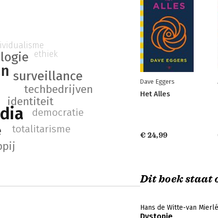
ividualisme
ethiek
logie
an
surveillance
Dave Eggers
techbedrijven
Het Alles
identiteit
edia
democratie
e
totalitarisme
€ 24,99
pij
Dit boek staat o
Hans de Witte-van Mierl
Dystopie