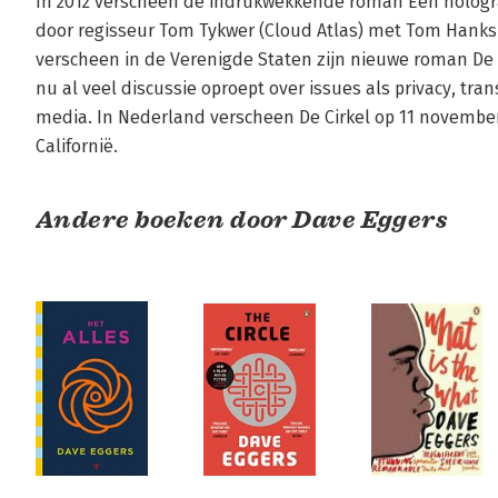
In 2012 verscheen de indrukwekkende roman Een hologra
door regisseur Tom Tykwer (Cloud Atlas) met Tom Hanks i
verscheen in de Verenigde Staten zijn nieuwe roman De
nu al veel discussie oproept over issues als privacy, tran
media. In Nederland verscheen De Cirkel op 11 november.
Californië.
Andere boeken door Dave Eggers