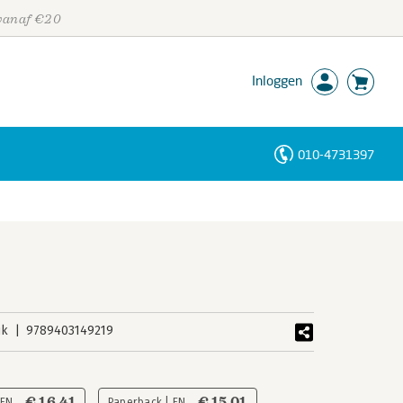
 vanaf €20
Inloggen
010-4731397
Personen
Trefwoorden
uk
9789403149219
€ 16,41
€ 15,01
 EN
Paperback | EN