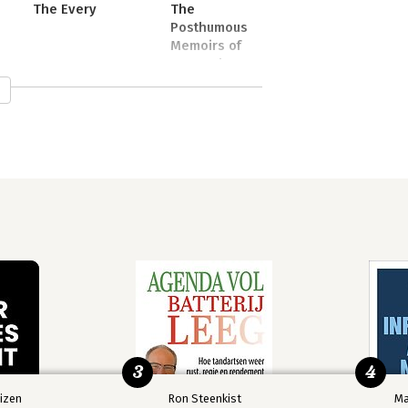
The Every
The
Posthumous
Memoirs of
Bras Cubas
3
4
izen
Ron Steenkist
Ma