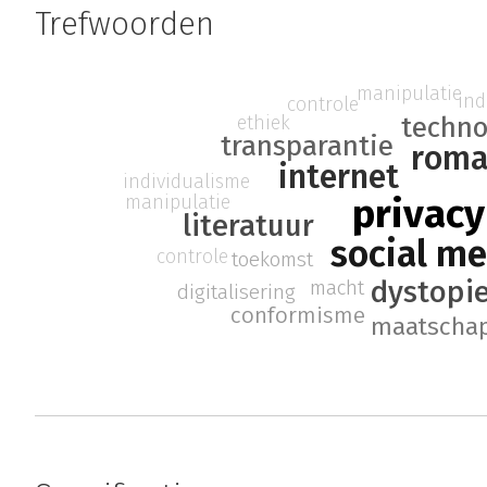
Trefwoorden
manipulatie
ind
controle
techno
ethiek
transparantie
rom
internet
individualisme
privacy
manipulatie
literatuur
social m
controle
toekomst
dystopi
macht
digitalisering
conformisme
maatschap