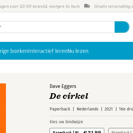
gen voor 23:00 besteld, morgen in huis
Gratis verzending
rige boeken
Interactief leren
Nu lezen
Dave Eggers
De cirkel
Paperback
Nederlands
2021
16e dr
Kies uw bindwijze
€ 21,99
Paperback | NL
Paperback |