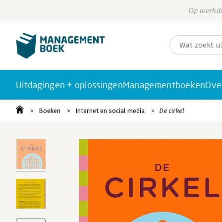
Op werkda
Uitdagingen + oplossingen
Managementboeken
Ove
Boeken
Internet en social media
De cirkel