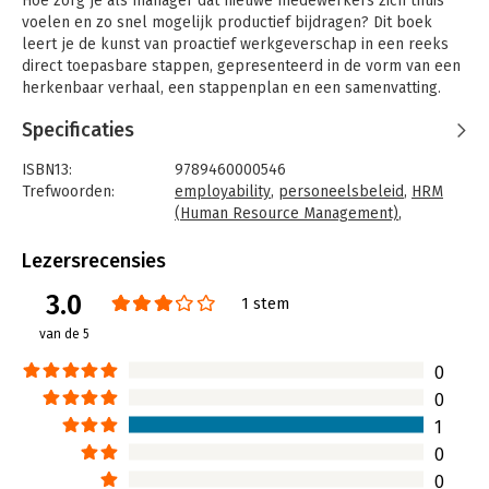
Hoe zorg je als manager dat nieuwe medewerkers zich thuis
voelen en zo snel mogelijk productief bijdragen? Dit boek
leert je de kunst van proactief werkgeverschap in een reeks
direct toepasbare stappen, gepresenteerd in de vorm van een
herkenbaar verhaal, een stappenplan en een samenvatting.
Vol praktische informatie en adviezen voor zowel het werven
Specificaties
als het behouden van uw nieuwe medewerker. Want vinden is
nu eenmaal niet hetzelfde als binden!
ISBN13:
9789460000546
Dit boek is de logische opvolger van 'Hoera! Ik heb een nieuwe
Trefwoorden:
employability
,
personeelsbeleid
,
HRM
baan', dat alom is geprezen vanwege de vlotte stijl en
(Human Resource Management)
,
toegankelijke opzet. Met dit boek wordt proactief
personeelsmanagement
,
medewerkers
werkgeverschap voor iedereen toegankelijk. Klik op
inwerken
Lezersrecensies
www.helpeennieuwemedewerker.nl voor praktische tips waar
Taal:
Nederlands
3.0
u direct mee aan de slag kunt.
Bindwijze:
paperback
1 stem
Aantal pagina's:
194
van de 5
Uitgever:
MultiLibris
Druk:
1
0
Verschijningsdatum:
9-11-2012
0
1
Hoofdrubriek:
Personeelsmanagement
0
0