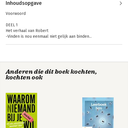
Inhoudsopgave
Voorwoord
DEEL 1
Het verhaal van Robert
-Vinden is nou eenmaal niet gelijk aan binden...
DEEL 2
1. Zelf aan de slag
2. Werving & Selectie
3. Een schone lei
Anderen die dit boek kochten,
4. Praktische zaken
kochten ook
5. Voorbereidingen
6. De eerste weken
7. Een duurzame samenwerking
8. Waardevolle gesprekken
9. Samenvatting
10. Boekenlijst
11. Competentielijst
Eerder verschenen
Over de auteur