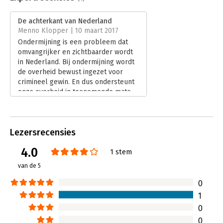
Druk:
1
Verschijningsdatum:
8-7-2017
De achterkant van Nederland
Menno Klopper | 10 maart 2017
Hoofdrubriek:
Mens en maatschappij
Ondermijning is een probleem dat
Jongbloed:
Strafrecht - Computercriminaliteit (incl.
omvangrijker en zichtbaarder wordt
phishing, ddos)
in Nederland. Bij ondermijning wordt
de overheid bewust ingezet voor
crimineel gewin. En dus ondersteunt
onze overheid in toenemende mate
criminelen én functioneert onze
rechtsstaat niet meer naar behoren.
Een volstrekt onwenselijke situatie.
Lezersrecensies
Lees verder
4.0
1 stem
van de 5
0
1
0
0