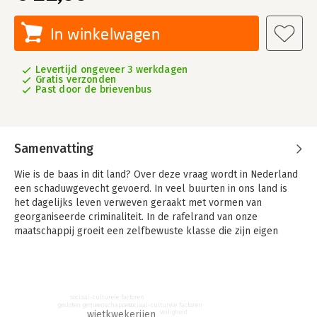
In winkelwagen
Levertijd ongeveer 3 werkdagen
Gratis verzonden
Past door de brievenbus
Samenvatting
Wie is de baas in dit land? Over deze vraag wordt in Nederland
een schaduwgevecht gevoerd. In veel buurten in ons land is
het dagelijks leven verweven geraakt met vormen van
georganiseerde criminaliteit. In de rafelrand van onze
maatschappij groeit een zelfbewuste klasse die zijn eigen
bonen dopt. De hoofdrolspelers zijn harde jongens,
scharrelaars, meelopers en mensen die het hoofd boven water
proberen te houden. Wat men deelt, is de opvatting dat de
overheid ze niet voor de voeten moet lopen.
sociaal-culturele factoren
sociaal-culturele factoren
gesloten gemeenschappen
Bestuurders kijken weg, worden bedreigd of proberen soms
wietkwekerijen
veiligheid