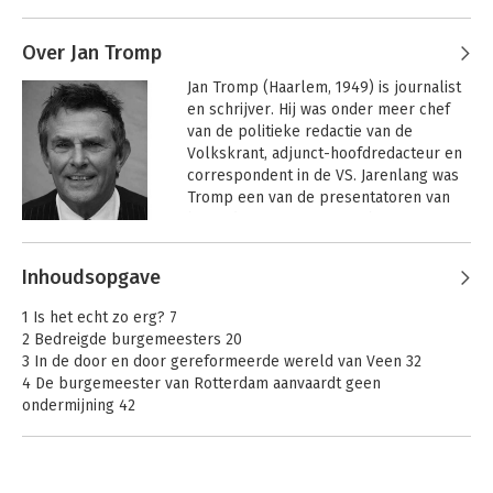
Over Jan Tromp
Jan Tromp (Haarlem, 1949) is journalist 
en schrijver. Hij was onder meer chef 
van de politieke redactie van de 
Volkskrant, adjunct-hoofdredacteur en 
correspondent in de VS. Jarenlang was 
Tromp een van de presentatoren van 
het radioprogramma Met het oog op 
morgen. 

Ondermijning
Andere boeken door Jan Tromp
Stijlenboek voor
Inhoudsopgave
bestuurders
 Eerder verscheen van deze auteur 
onder meer Voor de duvel niet bang, 
1 Is het echt zo erg? 7
mr. Dries van Agt (samen met Paul 
2 Bedreigde burgemeesters 20
Witteman) Deinig aan Zee, schipperen in 
3 In de door en door gereformeerde wereld van Veen 32
Den Haag, In New York en domweg 
4 De burgemeester van Rotterdam aanvaardt geen
gelukkig, De Achterkant van Nederland, 
ondermijning 42
hoe onder- en bovenwereld 
5 Hoe gemakkelijk het is crimineel te zijn 55
verstrengeld raken (samen met Pieter 
6 Kleine geschiedenis van provinciale eigenzinnigheid 61
Tops) en Nederland Drugsland (samen 
7 De Vogeltjesbuurt – ondermijning uit traditie 79
met Pieter Tops).