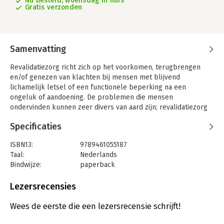
Nu besteld, woensdag in huis
Gratis verzonden
Samenvatting
Revalidatiezorg richt zich op het voorkomen, terugbrengen
en/of genezen van klachten bij mensen met blijvend
lichamelijk letsel of een functionele beperking na een
ongeluk of aandoening. De problemen die mensen
ondervinden kunnen zeer divers van aard zijn; revalidatiezorg
heeft dan ook een multidisciplinair karakter. Een van de leden
Specificaties
van het revalidatieteam is de revalidatiepsycholoog.De
Nederlandse gezondheidszorg is de afgelopen twintig jaar in
ISBN13:
9789461055187
rap tempo veranderd. Hoog tijd voor een nieuw Handboek
Taal:
Nederlands
revalidatiepsychologie. Alle auteurs zijn betrokken bij de
Bindwijze:
paperback
revalidatiepraktijk en/of het wetenschappelijk onderzoek met
Uitgever:
Boom
betrekking tot revalidatie.
Druk:
1
Lezersrecensies
Verschijningsdatum:
12-11-2014
Wees de eerste die een lezersrecensie schrijft!
Hoofdrubriek:
Psychologie