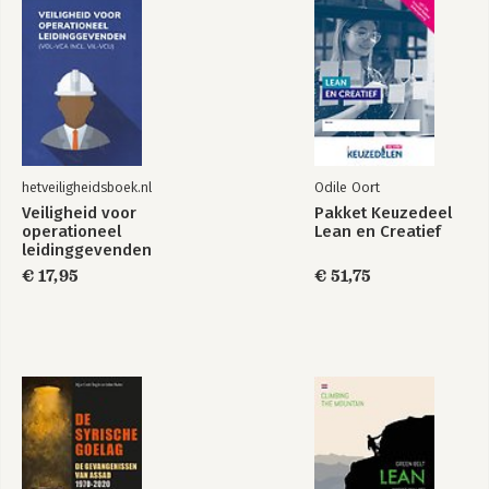
hetveiligheidsboek.nl
Odile Oort
Veiligheid voor
Pakket Keuzedeel
operationeel
Lean en Creatief
leidinggevenden
(VOL-VCA)
€ 17,95
€ 51,75