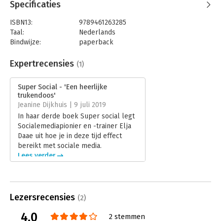
Specificaties
ISBN13:
9789461263285
Taal:
Nederlands
Bindwijze:
paperback
Aantal pagina's:
208
Uitgever:
Uitgeverij Haystack
Expertrecensies
(1)
Druk:
1
Verschijningsdatum:
9-5-2019
Super Social - 'Een heerlijke
trukendoos'
Hoofdrubriek:
Internet en social media
Jeanine Dijkhuis | 9 juli 2019
In haar derde boek Super social legt
Socialemediapionier en -trainer Elja
Daae uit hoe je in deze tijd effect
bereikt met sociale media.
Lees verder
Lezersrecensies
(2)
4.0
2 stemmen