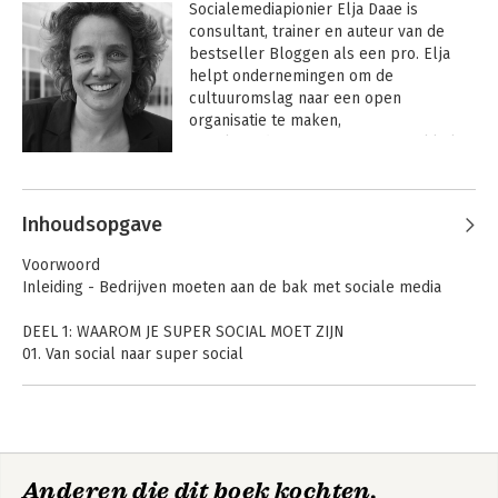
Socialemediapionier Elja Daae is 
consultant, trainer en auteur van de 
bestseller Bloggen als een pro. Elja 
helpt ondernemingen om de 
cultuuromslag naar een open 
organisatie te maken, 
socialemediastrategieën te ontwikkelen 
en de sociale media te kiezen die bij 
Andere boeken door Elja Daae
hen passen.
Inhoudsopgave
Voorwoord
Inleiding - Bedrijven moeten aan de bak met sociale media
DEEL 1: WAAROM JE SUPER SOCIAL MOET ZIJN
01. Van social naar super social
02. Superfocus
03. Ken je doelgroep
DEEL 2: KEN JE SOCIALS
04. Kies je kanaal
Super social
Bloggen als een
Anderen die dit boek kochten,
05. Facebook
pro