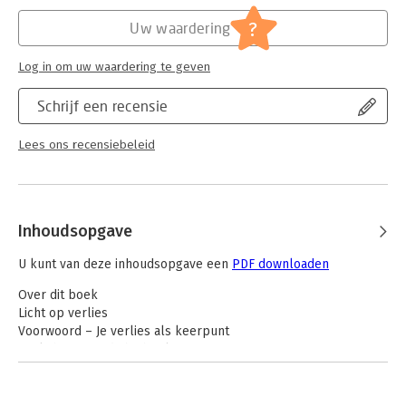
Hoofdrubriek:
Mens en maatschappij
?
Uw waardering
Log in om uw waardering te geven
Schrijf een recensie
Lees ons recensiebeleid
Inhoudsopgave
U kunt van deze inhoudsopgave een
PDF downloaden
Over dit boek
Licht op verlies
Voorwoord – Je verlies als keerpunt
Toelichting – Gids bij het lezen
De lotgenoten – Twaalf verhalen over verlies en veerkracht
De negen keerpunten – Wat kunnen de negen keerpunten
voor je betekenen bij rouw?