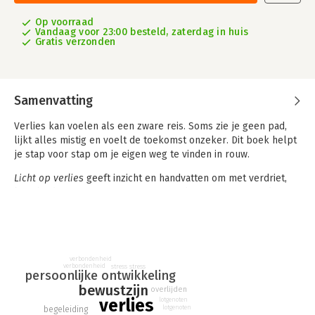
Op voorraad
Vandaag voor 23:00 besteld, zaterdag in huis
Gratis verzonden
Samenvatting
Verlies kan voelen als een zware reis. Soms zie je geen pad,
lijkt alles mistig en voelt de toekomst onzeker. Dit boek helpt
je stap voor stap om je eigen weg te vinden in rouw.
Licht op verlies
geeft inzicht en handvatten om met verdriet,
boosheid en zorgen om te gaan. Niet door pijn te vermijden,
maar er bewust bij stil te staan. Zo ontstaat ruimte voor rust,
kracht en nieuwe mogelijkheden.
Rouw laat je niet thuis. Het raakt alles in je leven, ook je werk.
Dit boek helpt je om verlies lichter te maken en opnieuw
verbondenheid
verbondenheid
stress
stress
richting te vinden, zowel privé als professioneel.
persoonlijke ontwikkeling
bewustzijn
overlijden
Rouw- en verliescoach Marjolijn Meijer ontwikkelde de Licht op
verlies
lotgenoten
lotgenoten
Verlies-methode, gebaseerd op haar eigen ervaring en
begeleiding