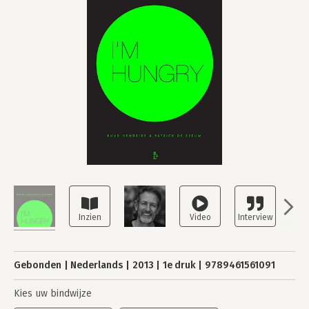
Gebonden
Nederlands
2013
1e druk
9789461561091
Kies uw bindwijze