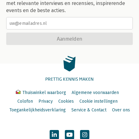
-Peer Group Valuation
met relevante interviews en recensies, inspirerende
-Discounted Cash Flow (dcf)
events en de beste acties.
-Management en continuïteit
-Het onderhandelingsteam
-Accelerators
-Banken
Aanmelden
-Vrienden, bekenden en familie
-Lenen of storten?
-Converteerbare leningen
-Barters
-Sponsoring
-Subsidies
-Bootstrapping
PRETTIG KENNIS MAKEN
-Crowdfunding
-Financieringsplatformen
Thuiswinkel waarborg
Algemene voorwaarden
-Vervolgfinanciering
Colofon
Privacy
Cookies
Cookie instellingen
-Timing en momentum
-Business angels
Toegankelijkheidsverklaring
Service & Contact
Over ons
-Venture capital
-Participatiemaatschappijen
-Secundary markets