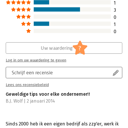
aan de hand van h
1
beschreven do's e
3
handreiking aange
0
het beste wel of n
het opstarten van
1
De auteurs Ruud H
0
de Zeeuw schrijve
hun eigen ervarin
van de ervaringen
?
Uw waardering
ondernemers, voo
technologiebedrijv
Log in om uw waardering te geven
begeleiden via hun
Startupbootcamp 
Schrijf een recensie
Lees verder
Lees ons recensiebeleid
Geweldige tips voor elke ondernemer!!
B.J. Wolf | 2 januari 2014
Sinds 2000 heb ik een eigen bedrijf als zzp'er, werk ik