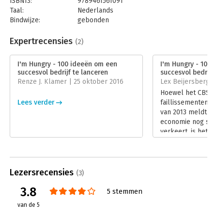
ISBN13:
9789461561091
contact met de markt de vuilnisbak in!" Deze zijn onbetaalbaar
Taal:
Nederlands
en houden je op de juiste koers.' - Vincent Everts
Bindwijze:
gebonden
Aantal pagina's:
254
Uitgever:
Bertram + de Leeuw Uitgevers BV
Expertrecensies
(2)
Druk:
1
Verschijningsdatum:
6-4-2013
I'm Hungry - 100 ideeën om een
I'm Hungry - 100 
succesvol bedrijf te lanceren
succesvol bedrijf 
Hoofdrubriek:
Strategisch management
Renze J. Klamer | 25 oktober 2016
Lex Beijersbergen 
Hoewel het CBS e
Lees verder
faillissementen in
van 2013 meldt en
economie nog stee
verkeert, is het 
de start van nie
te stimuleren. Im
ondernemingen v
belangrijke motor
Lezersrecensies
(3)
groeiende economi
3.8
Hungry' biedt de 
5 stemmen
ondernemer 100 pr
van de 5
ruim 250 bladzijd