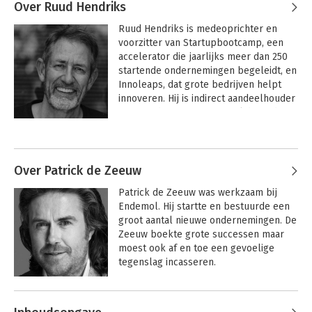
Over Ruud Hendriks
Ruud Hendriks is medeoprichter en 
voorzitter van Startupbootcamp, een 
accelerator die jaarlijks meer dan 250 
startende ondernemingen begeleidt, en 
Innoleaps, dat grote bedrijven helpt 
innoveren. Hij is indirect aandeelhouder 
in meer dan 1200 startups, lid van de 
raad van commissarissen van Invest-NL, 
Andere boeken door Ruud
lid van de Raad van Advies van 
Hendriks
vermogensbeheerder Amdax en 
adviseur van reclame- en 
Over Patrick de Zeeuw
marketingbureau BSUR. Hij is 
Patrick de Zeeuw was werkzaam bij 
medeoprichter van Sky Radio, Radio 10 
Endemol. Hij startte en bestuurde een 
en de televisiezenders RTL 4 en RTL 5. 
groot aantal nieuwe ondernemingen. De 
Hij was ook de eerste algemeen 
Zeeuw boekte grote successen maar 
directeur van NBC Europe en CNBC in 
moest ook af en toe een gevoelige 
Londen.

tegenslag incasseren.
Andere boeken door Patrick de