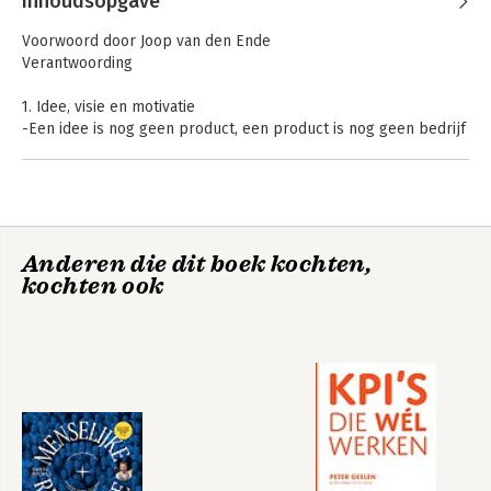
Inhoudsopgave
Zeeuw
Doorzetters
Doorzetters
Voorwoord door Joop van den Ende
Verantwoording
1. Idee, visie en motivatie
-Een idee is nog geen product, een product is nog geen bedrijf
-Waarom een bedrijf starten?
-Een idee is niets waard
-Valideren
-Experimenteren
-Validatietools
Anderen die dit boek kochten,
-Validatie mislukt. Wat nu?
kochten ook
-De pivot
I'm Hungry - 100
-Het businessplan
ideeën om een
succesvol bedrijf te
-Metrics
lanceren
-Cashflow
I'm Hungry - 100
-Het Business Model Canvas
ideeën om een
succesvol bedrijf te
-Het leven van een rockster?
lanceren
-De balans tussen werk en privé
Bekijk alle boeken
-Technostress
-Groot denken
Bekijk alle boeken