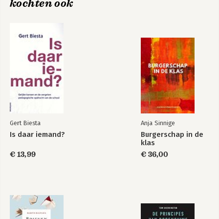
kochten ook
Grip op de mini-
Switchen en
samenleving
klimmen
Gert Biesta
Anja Sinnige
Is daar iemand?
Burgerschap in de
klas
€ 13,99
€ 36,00
Hoe de straat de
school
binnendringt