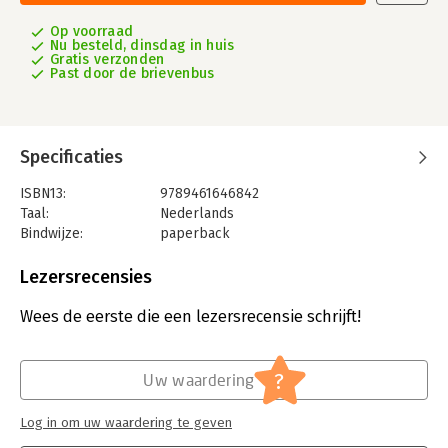
Op voorraad
Nu besteld, dinsdag in huis
Gratis verzonden
Past door de brievenbus
Specificaties
ISBN13:
9789461646842
Taal:
Nederlands
Bindwijze:
paperback
Aantal pagina's:
136
Uitgever:
Gennep B.V., Uitgeverij Van
Lezersrecensies
Druk:
1
Verschijningsdatum:
31-3-2026
Wees de eerste die een lezersrecensie schrijft!
Hoofdrubriek:
Schoolboeken
?
Uw waardering
Log in om uw waardering te geven