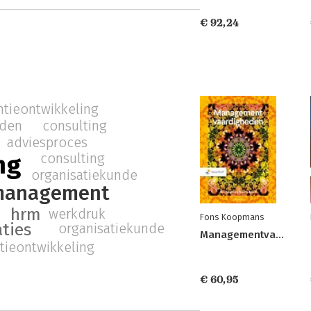
€ 92,24
tieontwikkeling
consulting
eden
adviesproces
ng
consulting
organisatiekunde
management
hrm
werkdruk
Fons Koopmans
aties
organisatiekunde
Managementvaardigheden
ieontwikkeling
€ 60,95