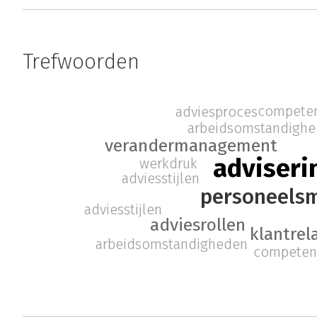
Trefwoorden
competen
adviesproces
arbeidsomstandigh
verandermanagement
adviseri
werkdruk
adviesstijlen
personeels
adviesstijlen
adviesrollen
klantrel
arbeidsomstandigheden
competent