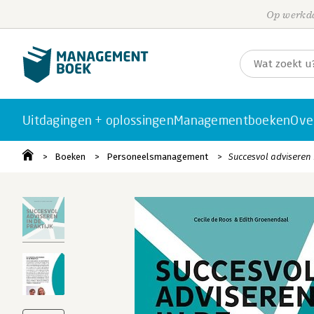
Op werkda
Uitdagingen + oplossingen
Managementboeken
Ove
Boeken
Personeelsmanagement
Succesvol adviseren 