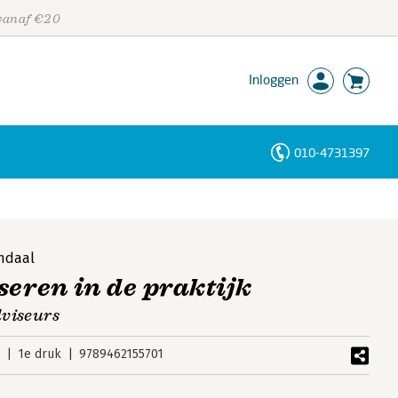
 vanaf €20
Inloggen
010-4731397
Personen
Trefwoorden
ndaal
seren in de praktijk
dviseurs
9
1e druk
9789462155701