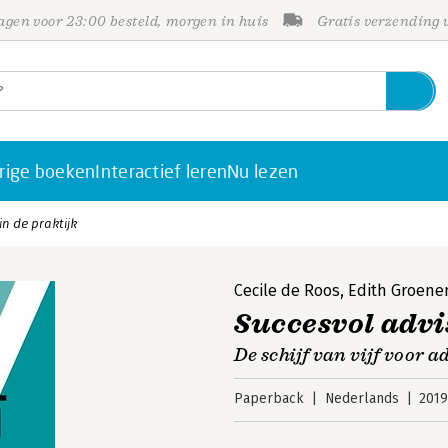
gen voor 23:00 besteld, morgen in huis
Gratis verzending
rige boeken
Interactief leren
Nu lezen
in de praktijk
Cecile de Roos
,
Edith Groene
Succesvol advi
De schijf van vijf voor a
Paperback
Nederlands
201