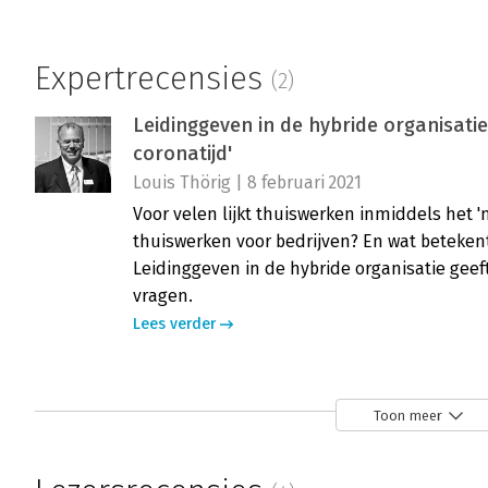
Expertrecensies
(2)
Leidinggeven in de hybride organisatie
coronatijd'
Louis Thörig | 8 februari 2021
Voor velen lijkt thuiswerken inmiddels het 
thuiswerken voor bedrijven? En wat betekent
Leidinggeven in de hybride organisatie geef
vragen.
Lees verder
Leidinggeven in de hybride organisatie 
Toon meer
supervisors'
Rudy Kor | 21 december 2020