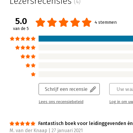
Lezersrecensies
(4)
Na lezing van Leidinggeven in de hybride o
hij moet doen nu hij als hij zijn eigen mense
houdt en doelstellingen gehaald worden. D
5.0
4 stemmen
nieuw daglicht te staan, maar op zich zijn 
van de 5
leidinggevende wel een keer mee geworstel
Lees verder
Schrijf een recensie
Uw waa
Lees ons recensiebeleid
Log in om uw
Fantastisch boek voor leidinggevenden én
M. van der Knaap | 27 januari 2021