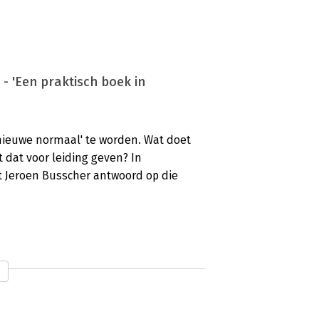
 - 'Een praktisch boek in
'nieuwe normaal' te worden. Wat doet
 dat voor leiding geven? In
t Jeroen Busscher antwoord op die
- 'Relevant voor first line