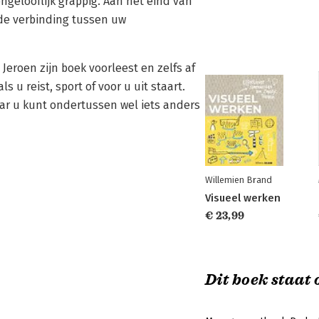
elooflijk grappig. Aan het eind van
 de verbinding tussen uw
 Jeroen zijn boek voorleest en zelfs af
s u reist, sport of voor u uit staart.
aar u kunt ondertussen wel iets anders
Willemien Brand
Visueel werken
€ 23,99
Dit boek staat o