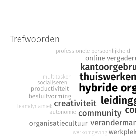
Trefwoorden
professionele persoonlijkheid
online vergader
kantoorgebru
thuiswerke
multitasken
socialiseren
hybride or
productiviteit
besluitvorming
leiding
creativiteit
teamdynamiek
co
community
autonomie
veranderma
organisatiecultuur
werkplek
werkomgeving