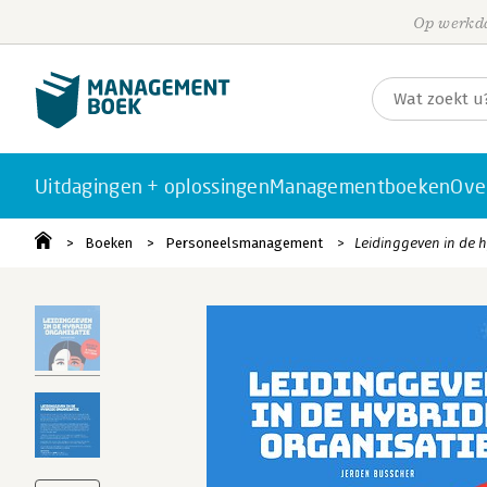
Op werkda
Uitdagingen + oplossingen
Managementboeken
Ove
Boeken
Personeelsmanagement
Leidinggeven in de h