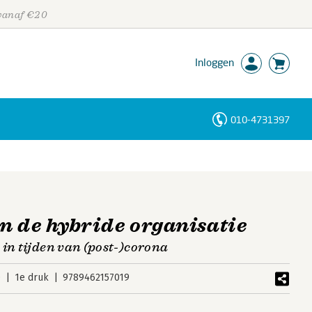
 vanaf €20
Inloggen
010-4731397
Personen
Trefwoorden
n de hybride organisatie
 in tijden van (post-)corona
0
1e druk
9789462157019