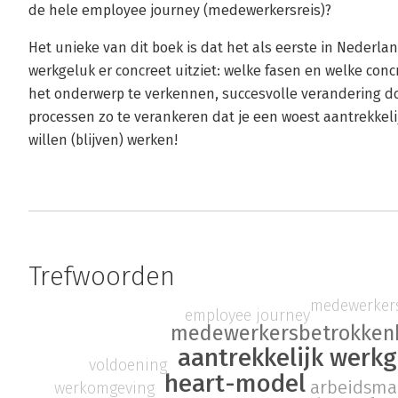
de hele employee journey (medewerkersreis)?
Het unieke van dit boek is dat het als eerste in Nederl
werkgeluk er concreet uitziet: welke fasen en welke conc
het onderwerp te verkennen, succesvolle verandering do
processen zo te verankeren dat je een woest aantrekke
willen (blijven) werken!
Trefwoorden
medewerkers
employee journey
medewerkersbetrokken
aantrekkelijk werk
voldoening
heart-model
arbeidsma
werkomgeving