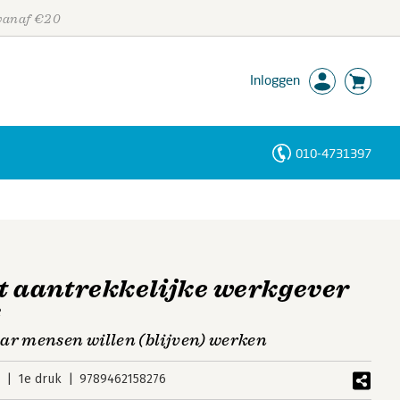
 vanaf €20
Inloggen
010-4731397
Personen
Trefwoorden
t aantrekkelijke werkgever
k
ar mensen willen (blijven) werken
3
1e druk
9789462158276