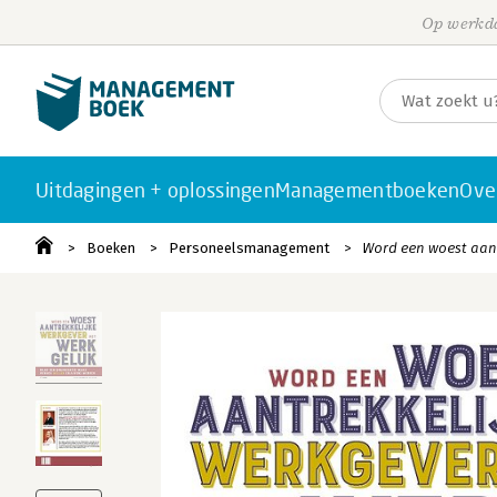
Op werkda
Uitdagingen + oplossingen
Managementboeken
Ove
Boeken
Personeelsmanagement
Word een woest aant