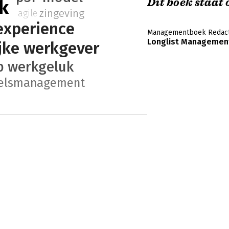
Dit boek staat o
k
zingeving
agile
experience
Managementboek Redact
Longlist Management
jke werkgever
 werkgeluk
elsmanagement