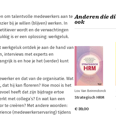
Anderen die di
ren om talentvolle medewerkers aan te
ook
ier bij je willen (blijven) werken. In
etitiever wordt en de verwachtingen
kkig is er een oplossing: werkgeluk.
t werkgeluk ontdek je aan de hand van
n, interviews met experts en
grijk is en hoe je het (verder) kunt
werker en dat van de organisatie. Wat
 dat hij kan floreren? Hoe mooi is het
Lou Van Beirendonck
voel heeft dat zijn bijdrage ertoe
Strategisch HRM
erkt met collega’s? En wat kan een
or te creëren? Met andere woorden:
€ 39,00
rience (medewerkerservaring) tijdens