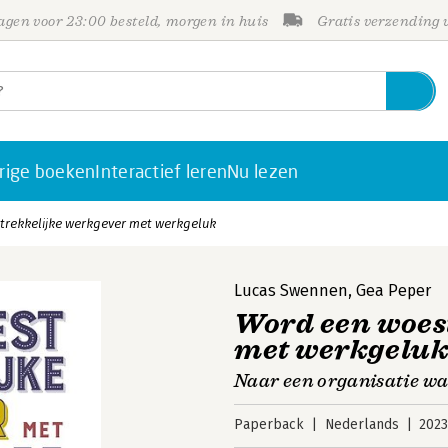
gen voor 23:00 besteld, morgen in huis
Gratis verzending
rige boeken
Interactief leren
Nu lezen
rekkelijke werkgever met werkgeluk
Lucas Swennen
,
Gea Peper
Word een woes
met werkgelu
Naar een organisatie wa
Paperback
Nederlands
202