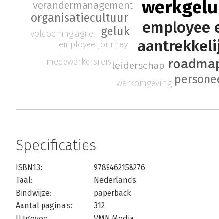
werkgelu
verandermanagement
organisatiecultuur
employee 
geluk
voldoening
agile
aantrekkeli
employee journey
roadmap
medewerkersreis
leiderschap
persone
werkomgeving
Specificaties
ISBN13:
9789462158276
Taal:
Nederlands
Bindwijze:
paperback
Aantal pagina's:
312
Uitgever:
VMN Media