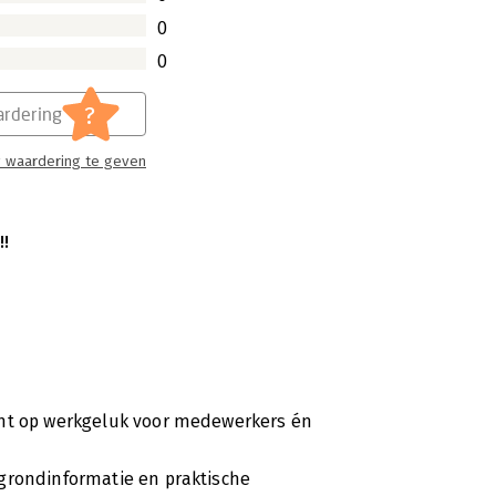
0
0
?
rdering
 waardering te geven
!!
cht op werkgeluk voor medewerkers én
grondinformatie en praktische