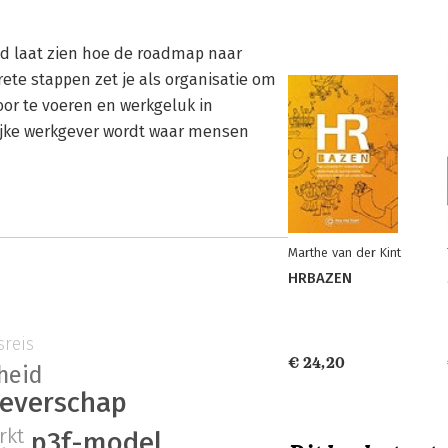
and laat zien hoe de roadmap naar
rete stappen zet je als organisatie om
or te voeren en werkgeluk in
lijke werkgever wordt waar mensen
Marthe van der Kint
HRBAZEN
reis
€ 24,20
heid
geverschap
rkt
p3f-model