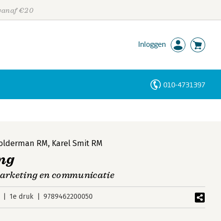
 vanaf €20
Inloggen
010-4731397
Personen
Trefwoorden
Polderman RM
,
Karel Smit RM
ng
arketing en communicatie
1e druk
9789462200050