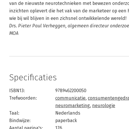
van de nieuwste neurotechnieken met bewezen onder
inzichten oplevert die het vak van de marketeer op een 
wie bij wil blijven in een zichsnel ontwikkelende wereld!
Drs. Pieter Paul Verheggen, algemeen directeur onderzoe
MOA
Specificaties
ISBN13:
9789462200050
Trefwoorden:
communicatie
,
consumentengedr
neuromarketing
,
neurologie
Taal:
Nederlands
Bindwijze:
paperback
Aantal pagina's:
176