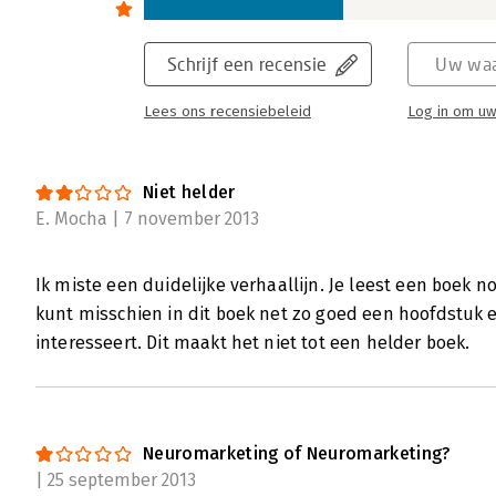
na twee jaar studie hun boek 'Neuromarket
en communicatie' op. Het is volledig gewijd 
Neuromarketing zal marketeers veel beter i
Schrijf een recensie
Uw waa
te voorspellen en zal zeer waarschijnlijk e
Lees ons recensiebeleid
Log in om uw
marketingstrategie, marktonderzoek, pro
communicatie. En daarmee is dit boek een 
serieus nemen.
Niet helder
Lees verder
E. Mocha | 7 november 2013
Ik miste een duidelijke verhaallijn. Je leest een boek n
kunt misschien in dit boek net zo goed een hoofdstuk er
interesseert. Dit maakt het niet tot een helder boek.
Neuromarketing of Neuromarketing?
| 25 september 2013