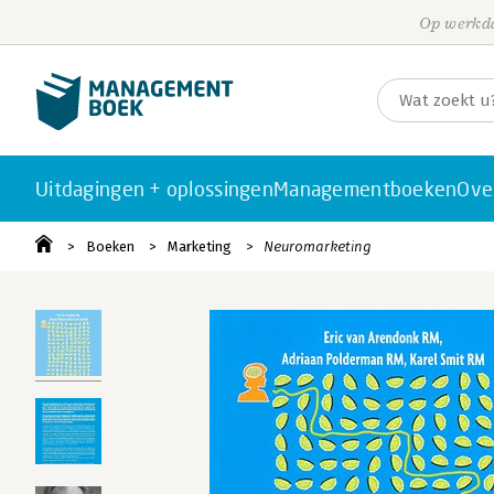
Op werkda
Uitdagingen + oplossingen
Managementboeken
Ove
Boeken
Marketing
Neuromarketing