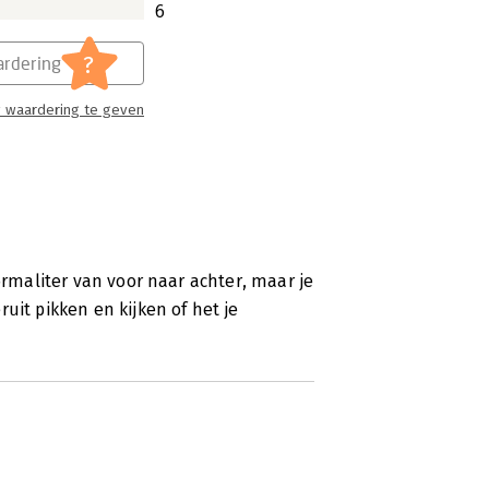
ing, maximale impact met marketing
6
aan deze nieuwe discipline.
?
n staat stellen om het klantengedrag
rdering
en enorme invloed gaan krijgen op
 waardering te geven
ductmanagement, merkenbouw en
must voor marketeers die hun vak
ormaliter van voor naar achter, maar je
uit pikken en kijken of het je