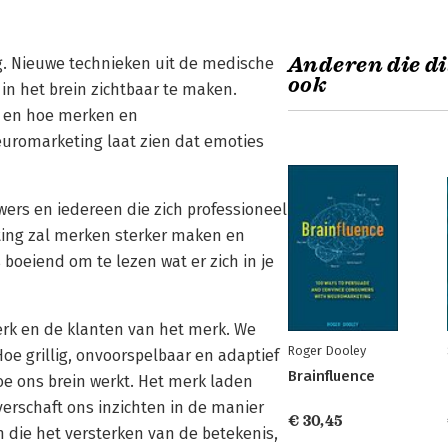
Anderen die di
g. Nieuwe technieken uit de medische
ook
n het brein zichtbaar te maken.
 en hoe merken en
uromarketing laat zien dat emoties
ers en iedereen die zich professioneel
ing zal merken sterker maken en
boeiend om te lezen wat er zich in je
 merk en de klanten van het merk. We
Roger Dooley
oe grillig, onvoorspelbaar en adaptief
Brainfluence
hoe ons brein werkt. Het merk laden
verschaft ons inzichten in de manier
€ 30,45
 die het versterken van de betekenis,