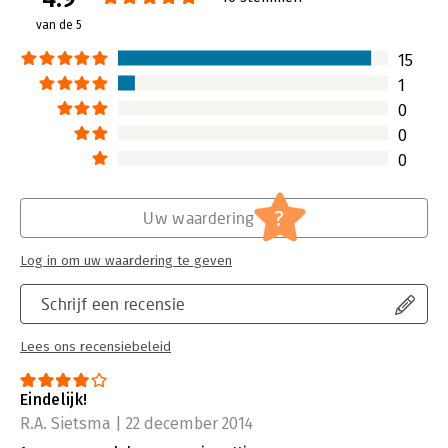
terugkomen en waarmee je echte
van de 5
gedragsverandering kunt waarmaken,
zo schrijft Seykens.
15
Lees verder
1
0
0
0
?
Uw waardering
Log in om uw waardering te geven
Schrijf een recensie
Lees ons recensiebeleid
Eindelijk!
R.A. Sietsma | 22 december 2014