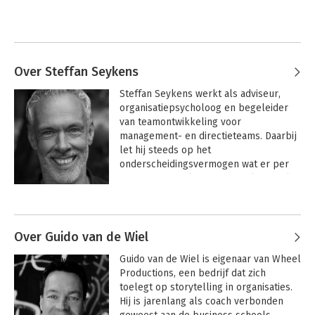
Over Steffan Seykens
Steffan Seykens werkt als adviseur, 
organisatiepsycholoog en begeleider 
van teamontwikkeling voor 
management- en directieteams. Daarbij 
let hij steeds op het 
onderscheidingsvermogen wat er per 
situatie aan praktische insteek of tools 
gevraagd wordt: van het begeleiden van 
Andere boeken door Steffan
gedragsverandering, een 
Seykens
professionelere organisatiecultuur tot 
het versterken van 
Over Guido van de Wiel
organisatieontwikkeling of een breder 
Guido van de Wiel is eigenaar van Wheel 
bewustzijn wat er (vaak in de 
Productions, een bedrijf dat zich 
onderstroom) speelt in organisaties of 
toelegt op storytelling in organisaties. 
specifiek de directie- en 
Hij is jarenlang als coach verbonden 
managementteams zelf. Daarmee 