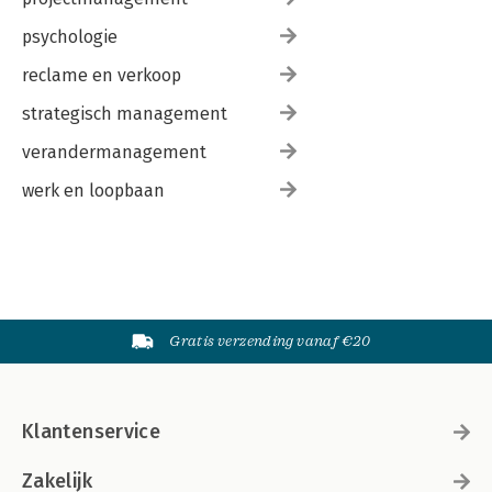
Index
psychologie
reclame en verkoop
strategisch management
verandermanagement
werk en loopbaan
Gratis verzending vanaf €20
Klantenservice
Zakelijk