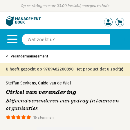
Op werkdagen voor 23:00 besteld, morgen in huis
Verandermanagement
U heeft gezocht op 9789462200890. Het product dat u zocht
is niet meer in die editie leverbaar en is vervangen door de
Steffan Seykens
,
Guido van de Wiel
Cirkel van verandering
onderstaande editie.
Blijvend veranderen van gedrag in teams en
organisaties
16 stemmen