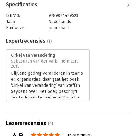
Specificaties
ISBN13:
9789024429523
Taal:
Nederlands
Bindwijze:
paperback
Aantal pagina's:
208
Uitgever:
Boom
Expertrecensies
(1)
Druk:
1
Verschijningsdatum:
11-12-2019
Cirkel van verandering
Sebastiaan van der Valk | 16 maart
Hoofdrubriek:
Verandermanagement
2015
Blijvend gedrag veranderen in teams
en organisaties, daar gaat het boek
‘Cirkel van verandering’ van Steffan
Seykens over. Het boek beschrijft
zes factoren die van belang zijn bij
het succesvol laten zijn van een
cultuur- of gedragsverandering.
Vervolgens wordt in het laatste
hoofdstuk stilgestaan bij de ‘Intention
Lezersrecensies
(4)
Circles’, een praktische werkvorm
4.9
waarin alle zes de factoren
16 stemmen