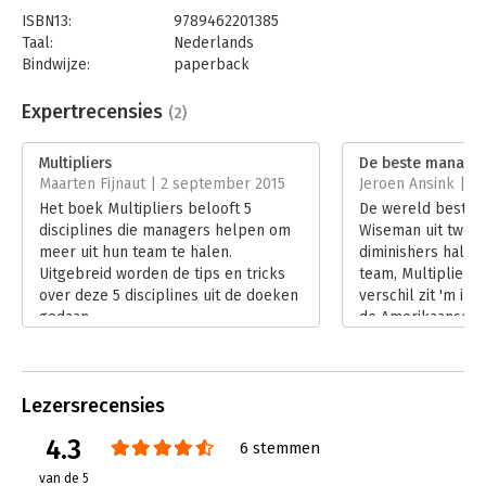
ISBN13:
9789462201385
Taal:
Nederlands
Bindwijze:
paperback
Aantal pagina's:
224
Uitgever:
Boom
Expertrecensies
(2)
Druk:
1
Verschijningsdatum:
12-5-2015
Multipliers
De beste manager
Maarten Fijnaut | 2 september 2015
Jeroen Ansink | 5 
Hoofdrubriek:
Leiderschap
Het boek Multipliers belooft 5
De wereld bestaat
disciplines die managers helpen om
Wiseman uit twee 
meer uit hun team te halen.
diminishers halen 
Uitgebreid worden de tips en tricks
team, Multipliers 
over deze 5 disciplines uit de doeken
verschil zit 'm in
gedaan.
de Amerikaanse be
Lees verder
Multipliers. Al is
muiterij nodig voo
beseft.
Lezersrecensies
Lees verder
4.3
6 stemmen
van de 5