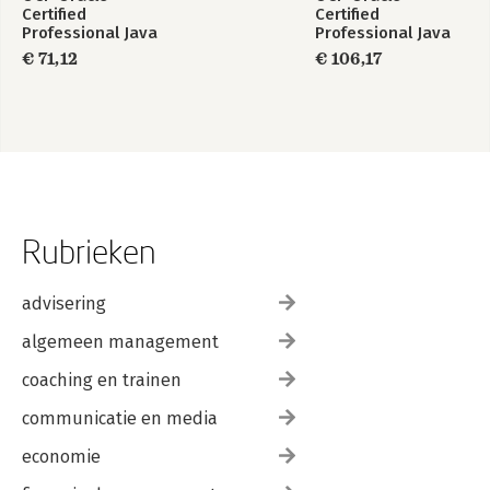
Certified
Certified
Professional Java
Professional Java
SE 17 Developer
SE 17 Developer
€ 71,12
€ 106,17
Study Guide
Certification Kit:
Exam 1Z0-829
Rubrieken
advisering
algemeen management
coaching en trainen
communicatie en media
economie