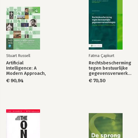
Dankwoord
Noten
Bekijk alle boeken
Index
Stuart Russell
Fatma Çapkurt
Moeiteloos
Essentialism
Artificial
Rechtsbescherming
Intelligence: A
tegen bestuurlijke
Modern Approach,
gegevensverwerkingen
Global Edition
€ 90,94
€ 70,50
Bekijk alle boeken