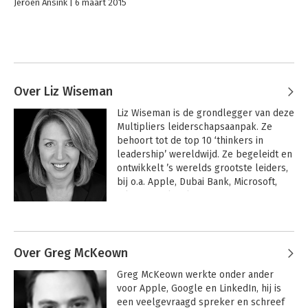
Jeroen Ansink
6 maart 2015
Over Liz Wiseman
Liz Wiseman is de grondlegger van deze 
Multipliers leiderschapsaanpak. Ze 
behoort tot de top 10 ‘thinkers in 
leadership’ wereldwijd. Ze begeleidt en 
ontwikkelt ’s werelds grootste leiders, 
bij o.a. Apple, Dubai Bank, Microsoft, 
Nike, PayPal, Salesforce.com en Twitter. 

Andere boeken door Liz Wiseman
Zij is voorzitter van The Wiseman Group, 
een centrum voor onderzoek en 
ontwikkeling naar  leiderschap 
Over Greg McKeown
gevestigd in Silicon Valley.
Greg McKeown werkte onder ander 
voor Apple, Google en LinkedIn, hij is 
een veelgevraagd spreker en schreef 