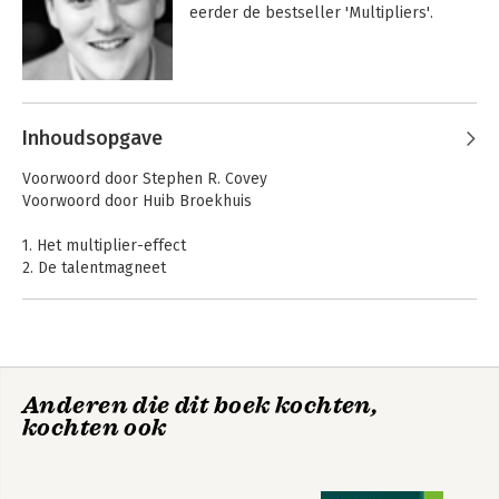
eerder de bestseller 'Multipliers'.
Andere boeken door Greg McKeown
Inhoudsopgave
Impact Players
Multipliers
Voorwoord door Stephen R. Covey
Voorwoord door Huib Broekhuis
1. Het multiplier-effect
2. De talentmagneet
3. De bevrijder
4. De uitdager
5. De debat-aanjager
6. De investeerder
7. Een multiplier worden
Essentialisme
Moeiteloos
Anderen die dit boek kochten,
kochten ook
Bijlage A: Het onderzoeksproces
Bijlage B: Veelgestelde vragen
Bijlage C: De multipliers
Rookie Smarts
Bijlage D: Discussiehandleiding voor multipliers