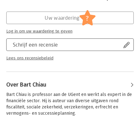
Hoofdrubriek:
Juridisch
,
Personal finance
Jongbloed:
Erfrecht
?
Uw waardering
Log in om uw waardering te geven
Schrijf een recensie
Lees ons recensiebeleid
Over Bart Chiau
Bart Chiau is professor aan de UGent en werkt als expert in de 
financiële sector. Hij is auteur van diverse uitgaven rond 
fiscaliteit, sociale zekerheid, verzekeringen, erfrecht en 
vermogens- en successieplanning.