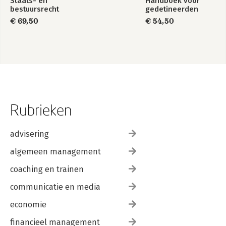
Staats- en
Handboek voor
bestuursrecht
gedetineerden
1849-2025
€ 69,50
€ 54,50
Rubrieken
advisering
algemeen management
coaching en trainen
communicatie en media
economie
financieel management