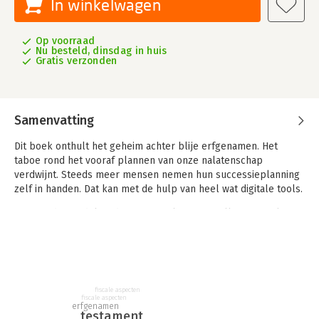
In winkelwagen
Op voorraad
Nu besteld, dinsdag in huis
Gratis verzonden
Samenvatting
Dit boek onthult het geheim achter blije erfgenamen. Het
taboe rond het vooraf plannen van onze nalatenschap
verdwijnt. Steeds meer mensen nemen hun successieplanning
zelf in handen. Dat kan met de hulp van heel wat digitale tools.
Een goed uitgedokterd successieplan is niet alleen een slimme
zet, maar ook een noodzakelijke keuze. Het beschermt je
geliefden, verlaagt de erfbelasting en voorkomt spanningen
onder erfgenamen. Je nalatenschap vandaag regelen, biedt je
morgen gemoedsrust en zekerheid.
fiscale aspecten
Het wettelijk erfrecht houdt geen rekening met
fiscale aspecten
erfgenamen
maatschappelijke evoluties zoals samenwonenden, singles,
testament