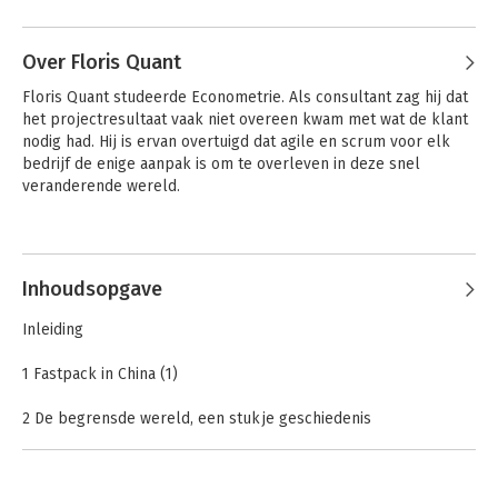
Andere boeken door Patries Quant
waarin leiding moet worden gegeven 
zonder formele macht. Deze 
leidinggevenden moeten hun 
Over Floris Quant
medewerkers inspireren en motiveren, 
Floris Quant studeerde Econometrie. Als consultant zag hij dat 
zonder middelen als sancties of 
het projectresultaat vaak niet overeen kwam met wat de klant 
beoordelingen. En dat is soms een 'hell 
nodig had. Hij is ervan overtuigd dat agile en scrum voor elk 
of a job' .
bedrijf de enige aanpak is om te overleven in deze snel 
veranderende wereld.
Andere boeken door Floris Quant
Inhoudsopgave
Niet echt de baas
Projectmatig
werken
Inleiding
1 Fastpack in China (1)
2 De begrensde wereld, een stukje geschiedenis
2.1 Van eenvoudig naar complex werk
2.2 Van een overzichtelijke naar een complexe samenleving