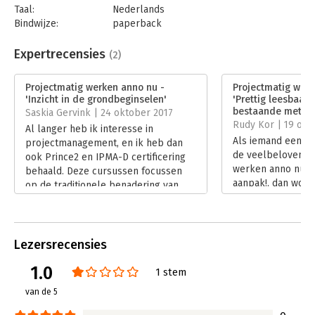
Taal:
Nederlands
Bindwijze:
paperback
Aantal pagina's:
109
Uitgever:
Uitgeverij Thema
Expertrecensies
(2)
Druk:
1
Verschijningsdatum:
12-9-2017
Projectmatig werken anno nu -
Projectmatig werk
'Inzicht in de grondbeginselen'
'Prettig leesbaar
Hoofdrubriek:
Projectmanagement
bestaande metho
Saskia Gervink | 24 oktober 2017
Rudy Kor | 19 okt
Al langer heb ik interesse in
Als iemand een b
projectmanagement, en ik heb dan
de veelbelovende 
ook Prince2 en IPMA-D certificering
werken anno nu -
behaald. Deze cursussen focussen
aanpak!, dan word 
op de traditionele benadering van
Lees verder
projectmanagement. In mijn huidige
opdracht voor een complex
internationaal IT-programma past dat
niet altijd.
Lezersrecensies
Lees verder
1.0
1 stem
van de 5