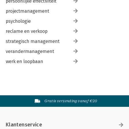
persoonlijke effectiviteit
projectmanagement
psychologie
reclame en verkoop
strategisch management
verandermanagement
werk en loopbaan
Gratis verzending vanaf €20
Klantenservice