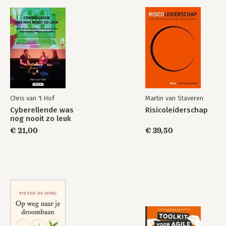
bestseller Iedereen Risicoleider (2020) 
en en Risicodialoog (2023).

Chris van 't Hof
Martin van Staveren
Cyberellende was
Risicoleiderschap
nog nooit zo leuk
€ 21,00
€ 39,50