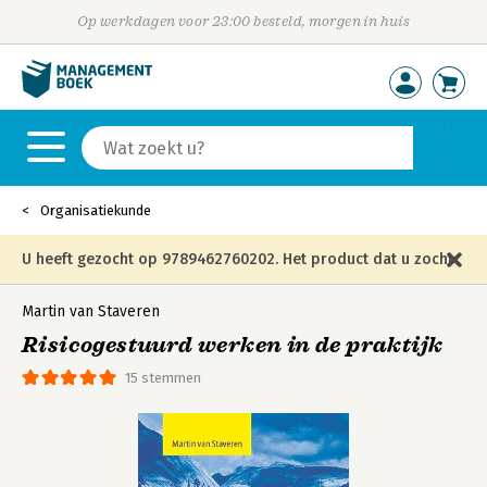
Op werkdagen voor 23:00 besteld, morgen in huis
Organisatiekunde
U heeft gezocht op 9789462760202. Het product dat u zocht
is niet meer in die editie leverbaar en is vervangen door de
Martin van Staveren
Risicogestuurd werken in de praktijk
onderstaande editie.
15 stemmen