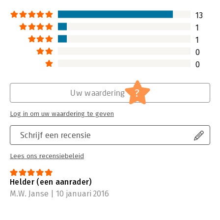
bij beantwoordin
geven van de mate
13
werken van een or
1
Lees verder
1
0
0
?
Uw waardering
Log in om uw waardering te geven
Schrijf een recensie
Lees ons recensiebeleid
Helder (een aanrader)
M.W. Janse | 10 januari 2016