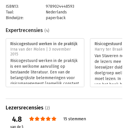
ISBN13:
9789024448593
Taal:
Nederlands
Bindwijze:
paperback
Aantal pagina's:
156
Uitgever:
Boom
Expertrecensies
(4)
Druk:
2
Verschijningsdatum:
13-1-2022
Risicogestuurd werken in de praktijk
Risicogestuurd we
Irna van der Molen | 3 november
Harry ter Braak |
Hoofdrubriek:
Organisatiekunde
2015
Van Staveren neem
Risicogestuurd werken in de praktijk
de lezers mee do
is een welkome aanvulling op
leeswijzer duidel
bestaande literatuur. Een van de
doelgroep welk ho
belangrijkste belemmeringen voor
moet lezen. In de
risicomanagement (namelijk constant
van het boek betre
tijdgebrek) wordt hierin expliciet
managen van onzek
benoemd, evenals de constatering
risicogestuurd we
dat organisaties constant aan
(3) de voorwaarde
verandering onderheving zijn, en dat
Lezersrecensies
organisatie en (4)
(2)
ook dit gepaard gaat met grote
Elk hoofdstuk ken
4.8
onzekerheden.
15 stemmen
samenvatting met
Lees verder
reflectievragen. R
van de 5