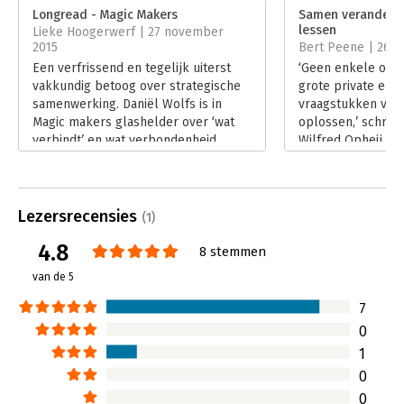
Verschijningsdatum:
18-11-2015
oprichter Raad van Stuur.
Longread - Magic Makers
Samen veranderen 
lessen
Lieke Hoogerwerf | 27 november
Hoofdrubriek:
Verandermanagement
2015
Bert Peene | 26 
Een verfrissend en tegelijk uiterst
‘Geen enkele orga
vakkundig betoog over strategische
grote private en 
samenwerking. Daniël Wolfs is in
vraagstukken van 
Magic makers glashelder over ‘wat
oplossen,’ schrij
verbindt’ en wat verbondenheid
Wilfred Opheij in
inhoudt.
samenwerken tuss
Lees verder
(‘Samen bouwen aa
netwerken, ketens
‘Of het nu gaat om
Lezersrecensies
(1)
zorg, economische
4.8
duurzaamheid, op
8 stemmen
veiligheid, het t
van de 5
een recessie; sam
nodig.’
7
Lees verder
0
1
0
0