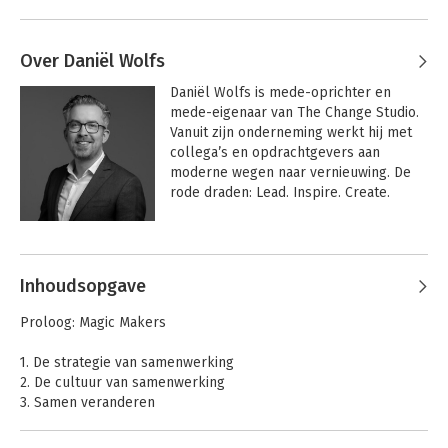
Over Daniël Wolfs
Daniël Wolfs is mede-oprichter en 
mede-eigenaar van The Change Studio. 
Vanuit zijn onderneming werkt hij met 
collega’s en opdrachtgevers aan 
moderne wegen naar vernieuwing. De 
rode draden: Lead. Inspire. Create. 

De afgelopen jaren heeft Daniël 
Andere boeken door Daniël Wolfs
veelvuldig over 
(organisatie)verandering gepubliceerd, 
Inhoudsopgave
onder andere in zijn boek 'De 
Veranderfilosoof - op zoek naar de 
Proloog: Magic Makers
kern van verandering'. In zijn 
adviespraktijk bundelt hij de krachten 
1. De strategie van samenwerking
van mensen die memorabele resultaten 
2. De cultuur van samenwerking
willen behalen. Hij helpt organisaties 
3. Samen veranderen
om effectief en vanuit verbinding te 
4. Het verhaal van samenwerking
veranderen, verandering op dagelijkse 
5. Het individu in samenwerking