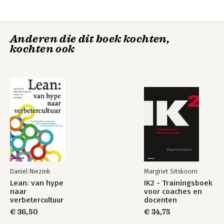
basis concreet te maken en met elkaar 
gesprekken te voeren die nodig zijn.
Epiloog
Literatuurlijst
De Veranderfilosoof
De Veranderfilosoof
Anderen die dit boek kochten,
kochten ook
Daniel Niezink
Margriet Sitskoorn
Verandermanagement
Jaarcongres
Lean: van hype
IK2 - Trainingsboek
(9 colleges)
Veranderen met
naar
voor coaches en
Impact
verbetercultuur
docenten
€ 36,50
€ 34,75