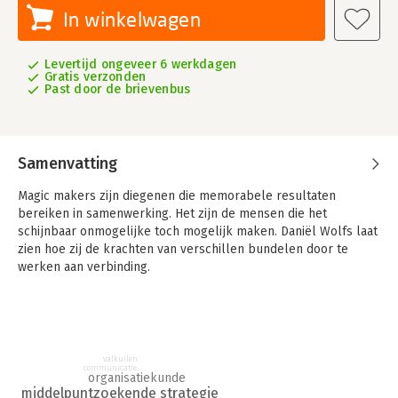
In winkelwagen
Levertijd ongeveer 6 werkdagen
Gratis verzonden
Past door de brievenbus
Samenvatting
Magic makers zijn diegenen die memorabele resultaten
bereiken in samenwerking. Het zijn de mensen die het
schijnbaar onmogelijke toch mogelijk maken. Daniël Wolfs laat
zien hoe zij de krachten van verschillen bundelen door te
werken aan verbinding.
Na het lezen van 'Magic makers - De kracht van samen
veranderen' herken je de negen valkuilen die samenwerking in
de weg staan én heb je negen inspirerende, optimistische en
down-to-earth oplossingen tot je beschikking om samen tot
valkuilen
magische resultaten te komen.
communicatie
organisatiekunde
middelpuntzoekende strategie