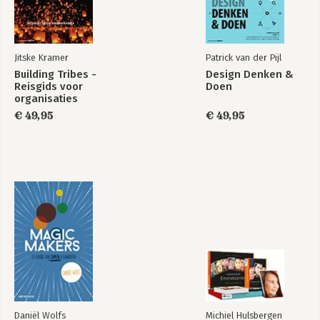
Praktijk 7. Doe alsof het nu zo is
Praktijk 8. Maak het duidelijk met verhalen
Praktijk 9. Ontwikkel jezelf
Jitske Kramer
Patrick van der Pijl
Gamestorming 2.0
De kracht van
Hoe nu verder?
Building Tribes -
Design Denken &
liminaal denken
Reisgids voor
Doen
Appendix
organisaties
Verklarende woordenlijst
€ 49,95
€ 49,95
Register
Dankwoord
Bekijk alle boeken
Over de auteur
Daniël Wolfs
Michiel Hulsbergen