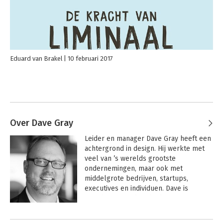
Eduard van Brakel
10 februari 2017
Over Dave Gray
Leider en manager Dave Gray heeft een 
achtergrond in design. Hij werkte met 
veel van ’s werelds grootste 
ondernemingen, maar ook met 
middelgrote bedrijven, startups, 
executives en individuen. Dave is 
oprichter van adviesbedrijf voor 
strategisch ontwerp XPLANE en 
Andere boeken door Dave Gray
medeoprichter van Boardthing, een 