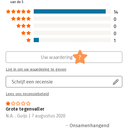
van de 5
Betere Business
14
0
0
0
1
?
Uw waardering
Log in om uw waardering te geven
Schrijf een recensie
Lees ons recensiebeleid
Grote tegenvaller
N.A. . Guijs | 7 augustus 2020
Onsamenhangend