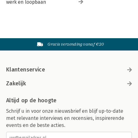
werk en loopbaan
Shoot for the moon 443
Opleiding en boeken van Teamchange 444
Gratis verzending vanaf €20
Klantenservice
Zakelijk
Altijd op de hoogte
Schrijf u in voor onze nieuwsbrief en blijf up-to-date
met relevante interviews en recensies, inspirerende
events en de beste acties.