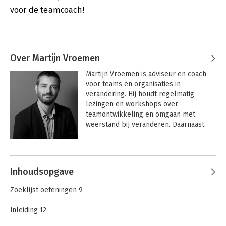
voor de teamcoach!
Over Martijn Vroemen
Martijn Vroemen is adviseur en coach 
voor teams en organisaties in 
verandering. Hij houdt regelmatig 
lezingen en workshops over 
teamontwikkeling en omgaan met 
weerstand bij veranderen. Daarnaast 
verzorgt hij diverse open inschrijving 
workshops en leergangen voor 
Andere boeken door Martijn
teamcoaches, trainers en teamleiders.
Vroemen
Inhoudsopgave
Zoeklijst oefeningen 9
Inleiding 12