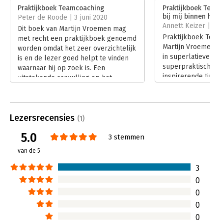
Verschijningsdatum:
2-1-2020
Praktijkboek Teamcoaching
Praktijkboek Team
bij mij binnen han
Peter de Roode | 3 juni 2020
Hoofdrubriek:
Coaching en trainen
Annett Keizer | 23
Dit boek van Martijn Vroemen mag
Praktijkboek Tea
met recht een praktijkboek genoemd
Martijn Vroemen l
worden omdat het zeer overzichtelijk
in superlatieven 
is en de lezer goed helpt te vinden
superpraktische d
waarnaar hij op zoek is. Een
inspirerende tips,
uitstekende aanvulling op het
oefeningen, model
eerdere boek Handboek
voor teamcoaches 
Teamcoaching van de auteur.
Lees verder
Vroemen bewijst met zijn boek dat hij
Lezersrecensies
boven de materie staat.
(1)
Lees verder
5.0
3 stemmen
van de 5
3
0
0
0
0