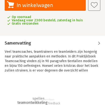
In winkelwagen
Op voorraad
Vandaag voor 23:00 besteld, zaterdag in huis
Gratis verzonden
Samenvatting
Veel teamcoaches, teamtrainers en teamleiders zijn hongerig
naar praktische aanpakken en methoden. In dit Praktijkboek
Teamcoaching vinden zij in 90 paragrafen tientallen modellen
en bijna 150 oefeningen. Hoewel velen kriskras door het boek
zullen struinen, is er voor degenen die overzicht willen
bewaren voldoende houvast in negen thematische
hoofdstukken.
Het boek begint met de belangrijkste modellen van Vroemen:
het Coachwiel en het Teamwiel. Alle elementen daarvan
worden aangekleed met oefeningen. Daarop volgt een top tien
spellen
teamfasen
van klassieke theorieën, een hoofdstuk met spellen en een
teamontwikkeling
feedback