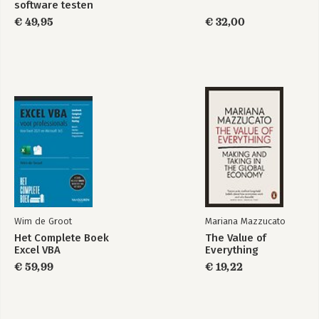
software testen
functie
€ 49,95
€ 32,00
Referenties
Website: 
www.hpocenter.nl
Informatie over de auteurs, FFR&D en Financial Media
Wim de Groot
Mariana Mazzucato
Het Complete Boek
The Value of
Excel VBA
Everything
€ 59,99
€ 19,22