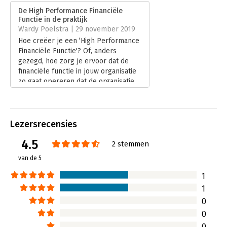
Verschijningsdatum:
22-5-2019
De High Performance Financiële
Functie in de praktijk
Hoofdrubriek:
Financieel management
Wardy Poelstra | 29 november 2019
Hoe creëer je een ‘High Performance
Financiële Functie'? Of, anders
gezegd, hoe zorg je ervoor dat de
financiële functie in jouw organisatie
zo gaat opereren dat de organisatie
als geheel er ‘excellent' van wordt?
Over die vraag gaat het boek De High
Performance Financiële Functie in de
praktijk van André de Waal, Eelco
Lezersrecensies
Bilstra en Peter De Roeck.
4.5
Lees verder
2 stemmen
van de 5
1
1
0
0
0