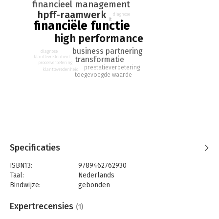
financieel management
transformeren naar een high performance financiële functie
hpff-raamwerk
die voor alle stakeholders van de organisatie een grote
diagnose
it
financiële functie
toegevoegde waarde brengt.
high performance
business partnering
diagnose
klanttevredenheid
transformatie
procesverbetering
prestatieverbetering
klanttevredenheid
toegevoegde waarde
Specificaties
ISBN13:
9789462762930
Taal:
Nederlands
Bindwijze:
gebonden
Aantal pagina's:
170
Uitgever:
Boom
Expertrecensies
(1)
Druk:
1