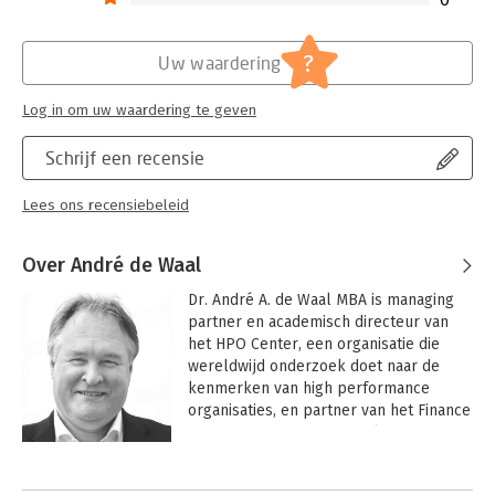
?
Uw waardering
Log in om uw waardering te geven
Schrijf een recensie
Lees ons recensiebeleid
Over André de Waal
Dr. André A. de Waal MBA is managing 
partner en academisch directeur van 
het HPO Center, een organisatie die 
wereldwijd onderzoek doet naar de 
kenmerken van high performance 
organisaties, en partner van het Finance 
Function Research & Development 
Center, een organisatie die zich 
Andere boeken door André de Waal
specifiek richt op het versterken van 