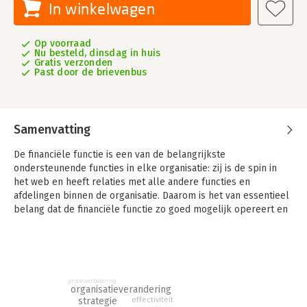
In winkelwagen
Op voorraad
Nu besteld, dinsdag in huis
Gratis verzonden
Past door de brievenbus
Samenvatting
De financiële functie is een van de belangrijkste
ondersteunende functies in elke organisatie: zij is de spin in
het web en heeft relaties met alle andere functies en
afdelingen binnen de organisatie. Daarom is het van essentieel
belang dat de financiële functie zo goed mogelijk opereert en
functioneert, zodat zij de operationele afdelingen van de juiste
strategische en operationele informatie en tools kan voorzien.
Op die manier draagt zij bij tot de omvorming van de
organisatie naar een excellerende organisatie.
procesverbetering
In dit boek leert u hoe u, op basis van het HPFF-raamwerk en
organisatieverandering
strategie
heel veel praktijkvoorbeelden, uw financiële functie kan
effectiviteit