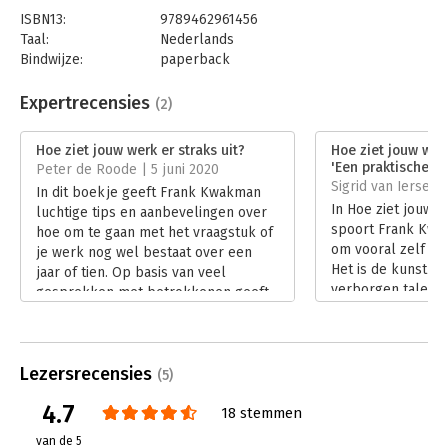
ISBN13:
9789462961456
Taal:
Nederlands
Bindwijze:
paperback
Aantal pagina's:
136
Uitgever:
AnderZ
Expertrecensies
(2)
Druk:
1
Verschijningsdatum:
10-2-2020
Hoe ziet jouw werk er straks uit?
Hoe ziet jouw werk
'Een praktische en
Peter de Roode | 5 juni 2020
Hoofdrubriek:
Werk en loopbaan
Sigrid van Iersel |
In dit boekje geeft Frank Kwakman
In Hoe ziet jouw w
luchtige tips en aanbevelingen over
spoort Frank Kwa
hoe om te gaan met het vraagstuk of
om vooral zelf het
je werk nog wel bestaat over een
Het is de kunst om 
jaar of tien. Op basis van veel
verborgen talent
gesprekken met betrokkenen geeft
je eigen ontwikkel
de auteur de lezer advies waar die
stippelen.
zijn voordeel mee kan doen. Niet
Lees verder
diepgaand, soms wat oppervlakkig of
Lezersrecensies
zelfs wat gedateerd, maar wel het
(5)
denkproces bevorderend.
4.7
18 stemmen
Lees verder
van de 5