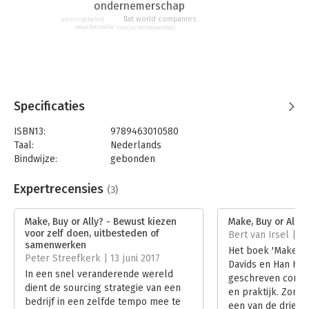
ondernemerschap
ondernemerschap en creativiteit.
flat world companies
sourcingsbeleid
waardecreatie
concurrentievoordeel
Specificaties
ISBN13:
9789463010580
Taal:
Nederlands
Bindwijze:
gebonden
Aantal pagina's:
136
Uitgever:
Eburon Business
Expertrecensies
(3)
Druk:
1
Verschijningsdatum:
20-7-2016
Make, Buy or Ally? - Bewust kiezen
Make, Buy or Ally?
voor zelf doen, uitbesteden of
Bert van Irsel | 17
Hoofdrubriek:
Strategisch management
samenwerken
Het boek 'Make, Bu
Peter Streefkerk | 13 juni 2017
Davids en Han Hend
In een snel veranderende wereld
geschreven combin
dient de sourcing strategie van een
en praktijk. Zonde
bedrijf in een zelfde tempo mee te
een van de drie el