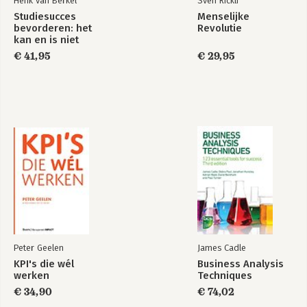
Henk van Berkel
Sven Rickli
Studiesucces
Menselijke
bevorderen: het
Revolutie
kan en is niet
moeilijk
€ 41,95
€ 29,95
Peter Geelen
James Cadle
KPI's die wél
Business Analysis
werken
Techniques
€ 34,90
€ 74,02