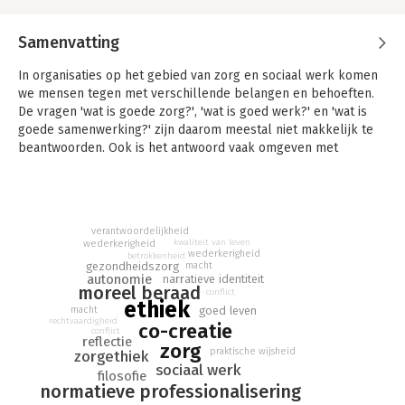
Samenvatting
In organisaties op het gebied van zorg en sociaal werk komen
we mensen tegen met verschillende belangen en behoeften.
De vragen 'wat is goede zorg?', 'wat is goed werk?' en 'wat is
goede samenwerking?' zijn daarom meestal niet makkelijk te
beantwoorden. Ook is het antwoord vaak omgeven met
conflicten.
Reflectie op vragen rond goede zorg en het uitwisselen van
verhalen, bijvoorbeeld in de vorm van een moreel beraad,
verantwoordelijkheid
waarbij personen met uiteenlopende belangen aanwezig zijn,
kwaliteit van leven
wederkerigheid
leidt tot nieuwe inzichten, wederzijds begrip en co-creatie van
wederkerigheid
betrokkenheid
gezondheidszorg
macht
goede zorg, zo luidt de stelling van het onderzoek dat wordt
autonomie
narratieve identiteit
beschreven in dit boek.
moreel beraad
conflict
ethiek
macht
goed leven
In het eerste deel van dit onderzoek wordt een theoretisch
rechtvaardigheid
co-creatie
conflict
kader ontwikkeld, waarbij de filosofie en de sociale
reflectie
zorg
praktische wijsheid
wetenschappen met elkaar in gesprek worden gebracht,
zorgethiek
sociaal werk
gericht op het perspectief van goed leven, goed werk en
filosofie
normatieve professionalisering
goede samenwerking. Zo ontstaat het concept 'co-creatie van