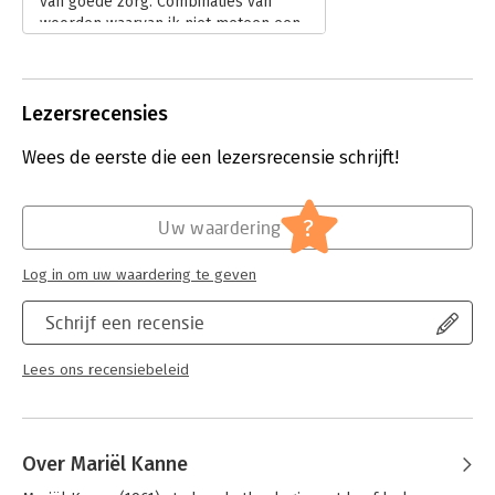
van goede zorg. Combinaties van
leven te nemen. Goede zorg is ook betrokkenheid: de cliënt
woorden waarvan ik niet meteen een
zien als de mens die hij of zij is en deze behandelen als een
indruk heb wat ze nou daadwerkelijk
gelijkwaardige partner. Een ander waardevol aspect van goede
betekenen. Een goede reden om me
zorg wordt benoemd met het werkwoord 'durven'. Men brengt
te verdiepen.
dit in verband met moed: hulpverleners moeten niet bang zijn
Lezersrecensies
Lees verder
om lastige situaties aan te gaan en existentiële kwesties aan de
orde te stellen. En ze moeten dingen kunnen laten. Want
Wees de eerste die een lezersrecensie schrijft!
goede zorg is soms ook juist bewust iets niet doen. Tenslotte
benoemen sommigen goede zorg als meerwaarde voor de
cliënt, in termen van bijdragen aan kwaliteit van leven en een
?
Uw waardering
menswaardig bestaan.
Log in om uw waardering te geven
Schrijf een recensie
Lees ons recensiebeleid
Over Mariël Kanne