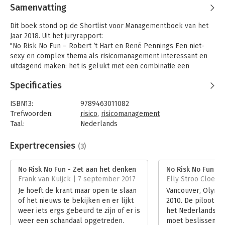
Samenvatting
Dit boek stond op de Shortlist voor Managementboek van het
Jaar 2018. Uit het juryrapport:
"No Risk No Fun – Robert ’t Hart en René Pennings Een niet-
sexy en complex thema als risicomanagement interessant en
uitdagend maken: het is gelukt met een combinatie een
uitgebreid theoretisch kader en vele voorbeelden ter
Specificaties
illustratie en verheldering. Daardoor is het boek bedrijfsmatig,
psychologisch en sociologisch helder onderbouwd. ’t Hart en
ISBN13:
9789463011082
Pennings laten met vijf interessante thema’s zien dat
Trefwoorden:
risico
,
risicomanagement
risicomanagement meer is dan enkel een systeem en dat juist
Taal:
Nederlands
het gezond verstand belangrijk is. Geschreven voor
Bindwijze:
paperback
directeuren, toezichthouders, managers en medewerkers. Want
Aantal pagina's:
348
Expertrecensies
(3)
risico’s manage je met z’n allen en dat is nog leuk ook."
Uitgever:
Eburon Uitgeverij
Het zijn onzekere tijden, en de angst voor weer een crisis of
Druk:
1
No Risk No Fun - Zet aan het denken
No Risk No Fun
een onverwachte tegenvaller lijkt steeds groter te worden. Als
Verschijningsdatum:
6-5-2017
Frank van Kuijck | 7 september 2017
Elly Stroo Cloeck
ondernemer of bestuurder is de verleiding groot om je
Je hoeft de krant maar open te slaan
Vancouver, Olymp
toevlucht te zoeken in een waterdicht
Hoofdrubriek:
Algemeen management
of het nieuws te bekijken en er lijkt
2010. De piloot v
risicomanagementsysteem. Het voelt veilig en gemakkelijk om
weer iets ergs gebeurd te zijn of er is
het Nederlands O
met extra regels en protocollen zo veel mogelijk risico's af te
weer een schandaal opgetreden.
moet beslissen: 
dekken. Dat kan echter leiden tot een schijnveiligheid die