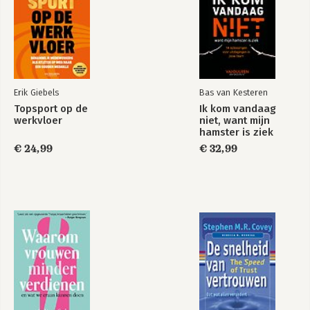
Cluster III: Het organiseren van risicomanagement
9. De risicomanager - vaardigheden, invulling en positionering
10. Risicomanagement georganiseerd
11. De high reliability organization is niet voor iedereen
weggelegd
12. De risicoregelreflex
Erik Giebels
Bas van Kesteren
Cluster IV: Risico's kwantificeren
Topsport op de
Ik kom vandaag
13. Kwantificatia; (niet) alles is in cijfers en kansen uit te
werkvloer
niet, want mijn
drukken
hamster is ziek
€ 24,99
€ 32,99
Cluster V: Besluitvorming en risicomanagement
14. Besluitvormingsrisico's (I): je gezonde verstand activeren
15. Besluitvormingsrisico's (II): afwegen met gezond verstand
Geraadpleegde en aanbevolen literatuur
Notenlijst