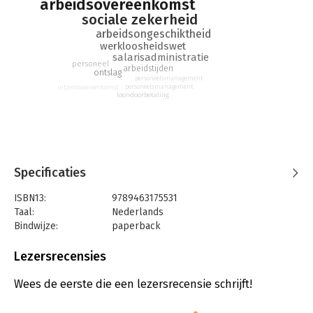
arbeidsovereenkomst
associatie.nl. Daar zijn ook oefenexamens te vinden, waarmee
sociale zekerheid
zij zich optimaal kunnen voorbereiden op het online examen.
arbeidsongeschiktheid
werkloosheidswet
salarisadministratie
personeel
arbeidstijden
ontslag
personeelsmanagement
personeelsmanagement
uitzendovereenkomst
loondoorbetaling
Specificaties
ISBN13:
9789463175531
Taal:
Nederlands
Bindwijze:
paperback
Uitgever:
Convoy Uitgevers
Druk:
1
Lezersrecensies
Verschijningsdatum:
15-6-2026
Wees de eerste die een lezersrecensie schrijft!
Hoofdrubriek:
Personeelsmanagement
Jongbloed:
Sociale verzekeringen en -voorzieningen