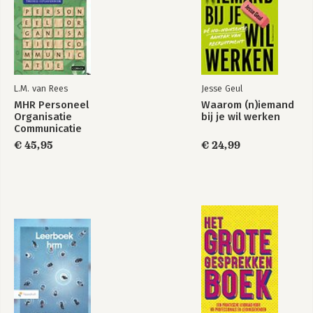
L.M. van Rees
Jesse Geul
MHR Personeel
Waarom (n)iemand
Organisatie
bij je wil werken
Communicatie
2026/2027
€ 45,95
€ 24,99
Theorie-/opgavenboek