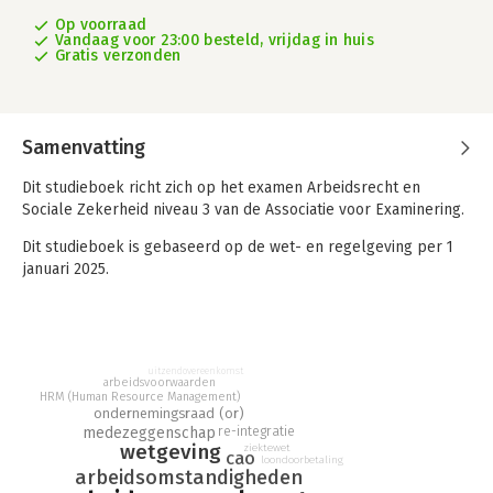
Op voorraad
Vandaag voor 23:00 besteld, vrijdag in huis
Gratis verzonden
Samenvatting
Dit studieboek richt zich op het examen Arbeidsrecht en
Sociale Zekerheid niveau 3 van de Associatie voor Examinering.
Dit studieboek is gebaseerd op de wet- en regelgeving per 1
januari 2025.
Er is in dit boek veel aandacht besteed aan helder taalgebruik
en een opmaak met veel voorbeelden. Per slot van rekening is
salarisadministratie al ingewikkeld genoeg.
uitzendovereenkomst
arbeidsvoorwaarden
Naast de theorie bevat dit studieboek per hoofdstuk een
HRM (Human Resource Management)
begrippentrainer en een aantal vraagstukken waarmee de
ondernemingsraad (or)
student de theorie kan toetsen.
medezeggenschap
re-integratie
wetgeving
ziektewet
cao
loondoorbetaling
Studenten kunnen deze studiemethode afsluiten met een
arbeidsomstandigheden
online examentraining op de website www.examentrainingen-