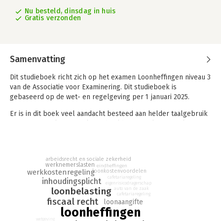
Nu besteld, dinsdag in huis
Gratis verzonden
Samenvatting
Dit studieboek richt zich op het examen Loonheffingen niveau 3
van de Associatie voor Examinering. Dit studieboek is
gebaseerd op de wet- en regelgeving per 1 januari 2025.
Er is in dit boek veel aandacht besteed aan helder taalgebruik
en een opmaak met veel voorbeelden. Per slot van rekening is
salarisadministratie al ingewikkeld genoeg.
Naast de theorie bevat dit studieboek per hoofdstuk een
begrippentrainer en een aantal vraagstukken waarmee de
arbeidsrecht en sociale zekerheid
werknemerslasten
eindheffingen
student de theorie kan toetsen.
werkkostenregeling
loonkostenvoordelen
cafetariaregeling
inhoudingsplicht
eigenrisicodragerschap
Bij dit studieboek behoort ook een digitale leeromgeving op
loonbelasting
auto van de zaak
cafetariaregeling
www.lerenmetconvoy.nl. Studenten vinden hier aanvullend
fiscaal recht
loonaangifte
studiemateriaal en de uitwerkingen van de opgaven uit dit
loonheffingen
boek.
wetgeving