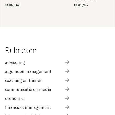
bedrijfsadministratie
€ 35,95
€ 41,25
deel 1 - Tekstboek
+ licentie
Rubrieken
advisering
algemeen management
coaching en trainen
communicatie en media
economie
financieel management