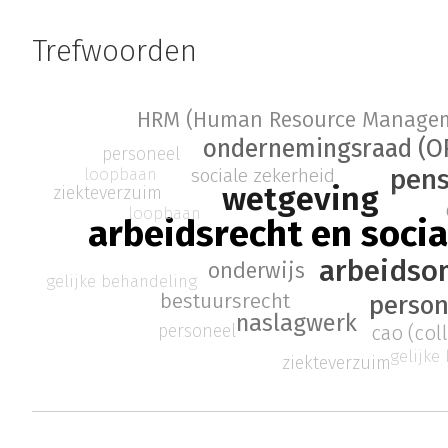
Trefwoorden
HRM (Human Resource Manage
ondernemingsraad (O
personeel
pens
sociale zekerheid
loopbaan
wetgeving
ziekteverzuim
loopbaan
arbeidsrecht en socia
arbeidso
onderwijs
gelijke behandeling
bestuursrecht
perso
naslagwerk
personeel
cao (col
gelijke
ziekteverzuim