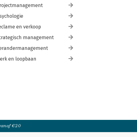
rojectmanagement
sychologie
eclame en verkoop
trategisch management
erandermanagement
erk en loopbaan
 vanaf €20