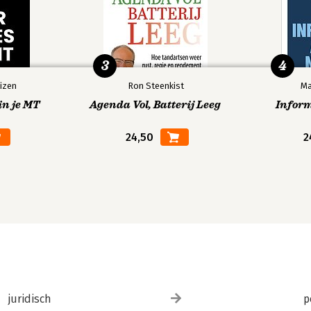
3
4
izen
Ron Steenkist
Ma
in je MT
Agenda Vol, Batterij Leeg
Infor
24,50
2
juridisch
p