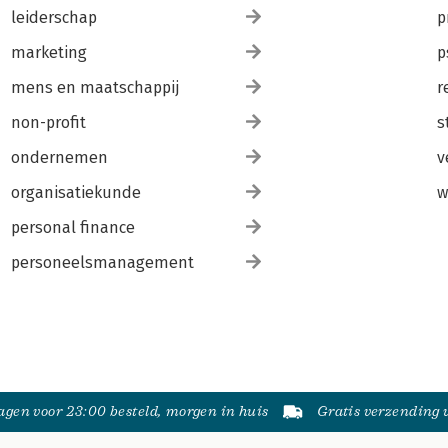
leiderschap
p
marketing
p
mens en maatschappij
r
non-profit
s
ondernemen
v
organisatiekunde
w
personal finance
personeelsmanagement
gen voor 23:00 besteld, morgen in huis
Gratis verzending