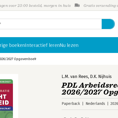
gen voor 23:00 besteld, morgen in huis
Gratis verzending
rige boeken
Interactief leren
Nu lezen
 2026/2027 Opgavenboek
L.M. van Rees
,
D.K. Nijhuis
PDL Arbeidsre
2026/2027 Op
Paperback
Nederlands
202