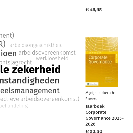
€ 49,95
ment)
R)
arbeidsongeschiktheid
ioen
arbeidsovereenkomst
werkloosheid
ontslagrecht
le zekerheid
mstandigheden
neelsmanagement
Mijntje Lückerath-
lectieve arbeidsovereenkomst)
Rovers
 behandeling
Jaarboek
Corporate
Governance 2025-
2026
€ 52,50