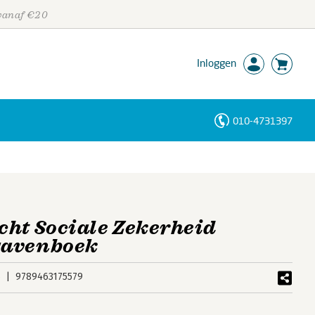
 vanaf €20
Inloggen
010-4731397
Personen
Trefwoorden
cht Sociale Zekerheid
gavenboek
6
9789463175579