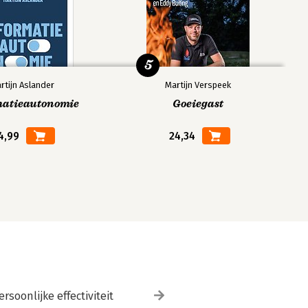
5
rtijn Aslander
Martijn Verspeek
matieautonomie
Goeiegast
4,99
24,34
ersoonlijke effectiviteit