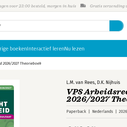
gen voor 23:00 besteld, morgen in huis
Gratis verzending
rige boeken
Interactief leren
Nu lezen
id 2026/2027 Theorieboek
L.M. van Rees
,
D.K. Nijhuis
VPS Arbeidsrec
2026/2027 The
Paperback
Nederlands
202