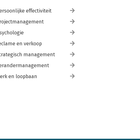
ersoonlijke effectiviteit
rojectmanagement
sychologie
eclame en verkoop
trategisch management
erandermanagement
erk en loopbaan