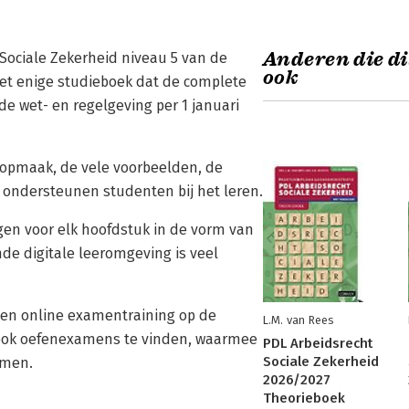
Anderen die di
 Sociale Zekerheid niveau 5 van de
ook
het enige studieboek dat de complete
de wet- en regelgeving per 1 januari
 opmaak, de vele voorbeelden, de
r ondersteunen studenten bij het leren.
gen voor elk hoofdstuk in de vorm van
de digitale leeromgeving is veel
en online examentraining op de
L.M. van Rees
 ook oefenexamens te vinden, waarmee
PDL Arbeidsrecht
Sociale Zekerheid
amen.
2026/2027
Theorieboek