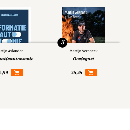
5
rtijn Aslander
Martijn Verspeek
matieautonomie
Goeiegast
4,99
24,34