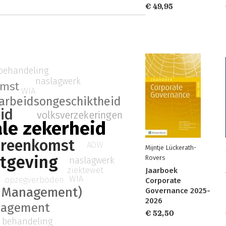
€ 49,95
 behandeling
naslagwerk
omst
WIA
arbeidsongeschiktheid
eid
volksverzekeringen
ale zekerheid
ereenkomst
AOW
Mijntje Lückerath-
tgeving
Rovers
naslagwerk
ziektewet
Jaarboek
WIA
opzegverboden
Corporate
 Management)
Governance 2025-
2026
nagement
€ 52,50
e behandeling