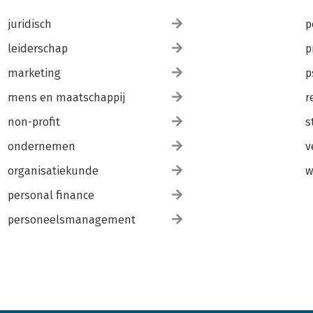
juridisch
p
leiderschap
p
marketing
p
mens en maatschappij
r
non-profit
s
ondernemen
v
organisatiekunde
w
personal finance
personeelsmanagement