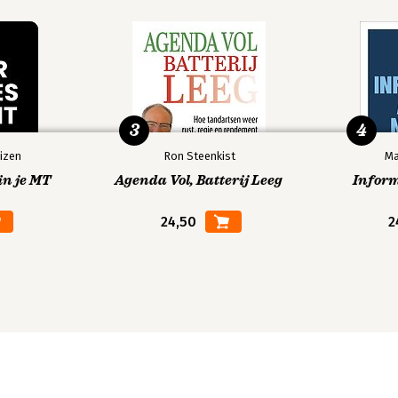
3
4
izen
Ron Steenkist
Ma
in je MT
Agenda Vol, Batterij Leeg
Infor
24,50
2