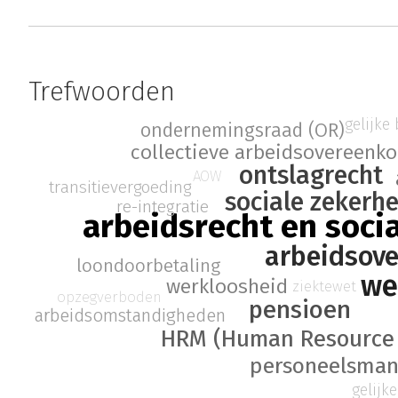
Trefwoorden
gelijke
ondernemingsraad (OR)
collectieve arbeidsovereenk
ontslagrecht
AOW
transitievergoeding
sociale zekerh
re-integratie
arbeidsrecht en soci
arbeidsov
loondoorbetaling
we
werkloosheid
ziektewet
opzegverboden
pensioen
arbeidsomstandigheden
HRM (Human Resource
personeelsma
gelijk