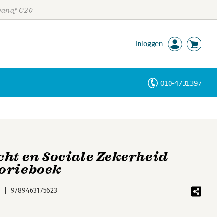
 vanaf €20
Inloggen
010-4731397
Personen
Trefwoorden
ht en Sociale Zekerheid
orieboek
6
9789463175623