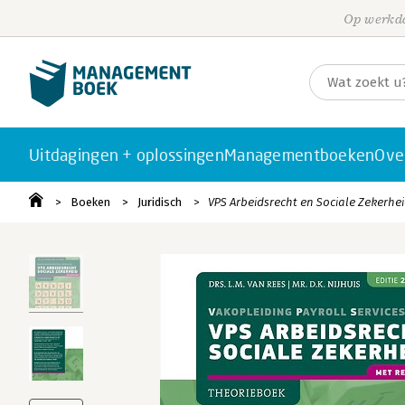
Op werkda
Uitdagingen + oplossingen
Managementboeken
Ove
Boeken
Juridisch
VPS Arbeidsrecht en Sociale Zekerhe