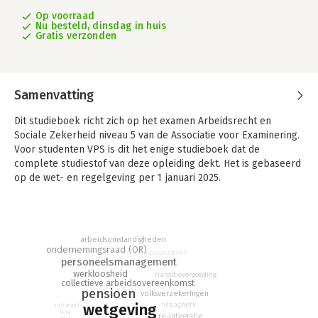
Op voorraad
Nu besteld, dinsdag in huis
Gratis verzonden
Samenvatting
Dit studieboek richt zich op het examen Arbeidsrecht en
Sociale Zekerheid niveau 5 van de Associatie voor Examinering.
Voor studenten VPS is dit het enige studieboek dat de
complete studiestof van deze opleiding dekt. Het is gebaseerd
op de wet- en regelgeving per 1 januari 2025.
Het boek kenmerkt zich door helder taalgebruik. Ook de
opmaak, de vele voorbeelden, de kernwoorden buiten de tekst
en het uitgebreide register ondersteunen studenten bij het
arbeidsomstandigheden
leren.
ondernemingsraad (OR)
opzegverboden
personeelsmanagement
Bij dit theorieboek hoort een opgavenboek met toetsvragen
werkloosheid
transitievergoeding
voor elk hoofdstuk in de vorm van open vragen en multiple-
collectieve arbeidsovereenkomst
pensioen
volksverzekeringen
choicevragen. Op de bijbehorende digitale leeromgeving is
naslagwerk
wetgeving
ziektewet
veel aanvullend studiemateriaal te vinden.
WIA
re-integratie