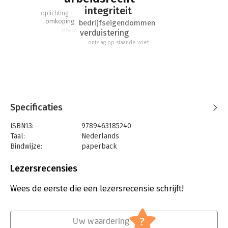
integriteit
oplichting
omkoping
bedrijfseigendommen
privacy
verduistering
ontslag op staande voet
Specificaties
ISBN13:
9789463185240
Taal:
Nederlands
Bindwijze:
paperback
Aantal pagina's:
226
Uitgever:
Mijnmanagementboek
Lezersrecensies
Druk:
1
Verschijningsdatum:
3-4-2017
Wees de eerste die een lezersrecensie schrijft!
Hoofdrubriek:
Juridisch
Jongbloed:
Strafrecht diversen
?
Uw waardering
Serie:
Serie Fraude en Integriteit