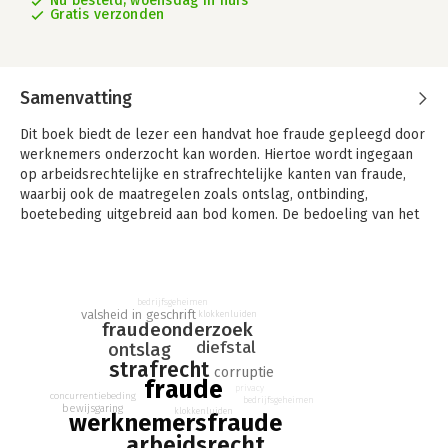
Nu besteld, woensdag in huis
Gratis verzonden
Samenvatting
Dit boek biedt de lezer een handvat hoe fraude gepleegd door
werknemers onderzocht kan worden. Hiertoe wordt ingegaan
op arbeidsrechtelijke en strafrechtelijke kanten van fraude,
waarbij ook de maatregelen zoals ontslag, ontbinding,
boetebeding uitgebreid aan bod komen. De bedoeling van het
boek is een handvat bieden met betrekking tot de aanpak van
een frauderende werknemer.
Fraude door werknemers maakt deel uit van de Serie fraude en
bedrijfsgeheimen
integriteit. De serie gaat uitgebreid in op de vraag hoe fraude
valsheid in geschrift
klokkenluiden
fraudeonderzoek
kan worden voorkomen, onderzocht en aangepakt. Hierbij
diefstal
ontslag
wordt uitgebreid ingegaan op wetgeving en de uitleg die daar
strafrecht
aan gegeven wordt. Het juridische deel wordt telkens via
corruptie
fraude
meerdere rechtsgebieden in kaart gebracht, om een zo
privacy
concurrentiebeding
bedrijfsgeheimen
volledig mogelijk aanpak mogelijk te maken.
bewijsgaring
klokkenluiden
werknemersfraude
arbeidsrecht