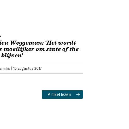
e kunnen we het herkennen en hoe kan
aan bod komen in Stagnatie van
thieu Weggeman.
w
ieu Weggeman: ‘Het wordt
s moeilijker om state of the
omen en aanpakken
 blijven’
 in beweging en dus aan het veranderen
aninks
15 augustus 2017
een, en juist om die reden is Stagnatie
zen moet worden.
Artikel lezen
omen en aanpakken