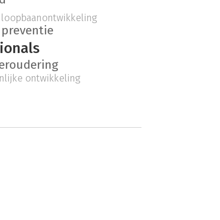
loopbaanontwikkeling
preventie
ionals
eroudering
nlijke ontwikkeling