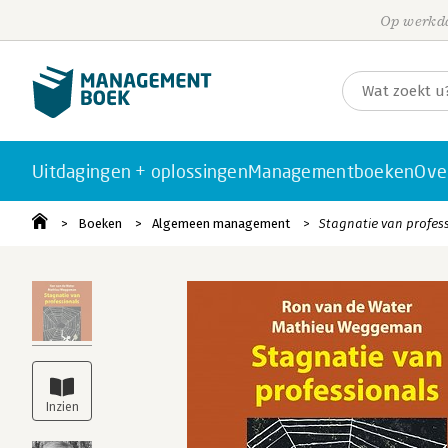
Op werkda
Uitdagingen + oplossingen
Managementboeken
Ove
Boeken
Algemeen management
Stagnatie van profes