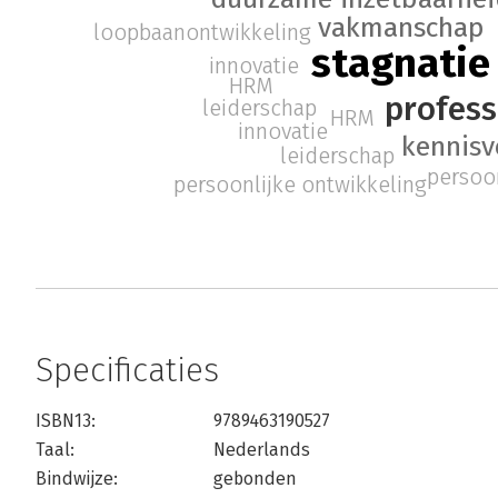
vakmanschap
loopbaanontwikkeling
stagnatie
innovatie
HRM
profess
leiderschap
HRM
innovatie
kennisv
leiderschap
persoo
persoonlijke ontwikkeling
Specificaties
ISBN13:
9789463190527
Taal:
Nederlands
Bindwijze:
gebonden