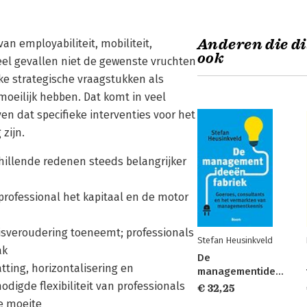
Anderen die di
n employabiliteit, mobiliteit,
ook
eel gevallen niet de gewenste vruchten
jke strategische vraagstukken als
moeilijk hebben. Dat komt in veel
 dat specifieke interventies voor het
zijn.
illende redenen steeds belangrijker
rofessional het kapitaal en de motor
nisveroudering toeneemt; professionals
Stefan Heusinkveld
ak
De
tting, horizontalisering en
managementideeënfabriek
digde flexibiliteit van professionals
€ 32,25
e moeite