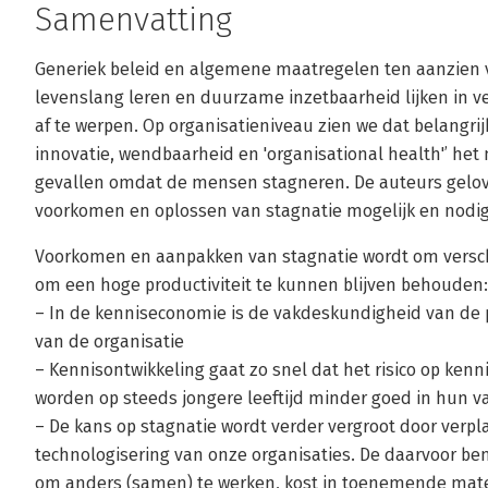
Samenvatting
Generiek beleid en algemene maatregelen ten aanzien va
levenslang leren en duurzame inzetbaarheid lijken in v
af te werpen. Op organisatieniveau zien we dat belangri
innovatie, wendbaarheid en 'organisational health'’ het 
gevallen omdat de mensen stagneren. De auteurs geloven
voorkomen en oplossen van stagnatie mogelijk en nodig 
Voorkomen en aanpakken van stagnatie wordt om versch
om een hoge productiviteit te kunnen blijven behouden:
– In de kenniseconomie is de vakdeskundigheid van de p
van de organisatie
– Kennisontwikkeling gaat zo snel dat het risico op ken
worden op steeds jongere leeftijd minder goed in hun v
– De kans op stagnatie wordt verder vergroot door verpla
technologisering van onze organisaties. De daarvoor beno
om anders (samen) te werken, kost in toenemende mat