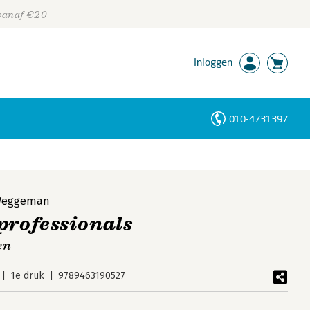
 vanaf €20
Inloggen
010-4731397
Personen
Trefwoorden
Weggeman
professionals
en
1e druk
9789463190527