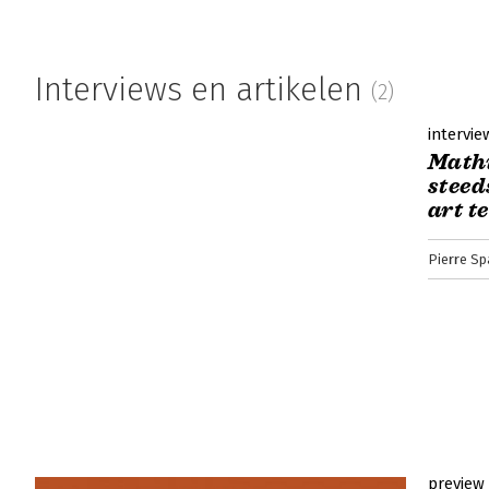
stagneren? Wat is stagnatie eigenlijk , ho
het worden voorkomen? Dit zijn vragen die 
professionals van Ron van de Water en Ma
Interviews en artikelen
(2)
Lees verder
intervie
Math
steed
Stagnatie van professionals - Voork
art te
Dick Bos | 18 juli 2017
We leven in een maatschappij die constant
Pierre Sp
is en die om aanpassingen vraagt, van ieder
van professionals een boek dat zeker gele
Lees verder
Stagnatie van professionals - Voork
preview
Pierre Spaninks | 26 juni 2017