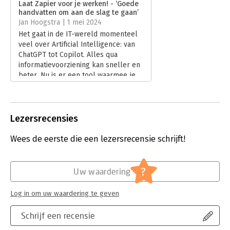
Laat Zapier voor je werken! - ‘Goede
Daarnaast staat de auteur stil bij monitoring en foutopsporing
handvatten om aan de slag te gaan’
en bij implicaties voor beveiliging en privacy. Laat Zapier voor
Hoofdrubriek:
Internet en social media
,
Marketing
Jan Hoogstra | 1 mei 2024
je werken, zodat je veel tijd bespaart die je aan leukere dingen
Het gaat in de IT-wereld momenteel
kunt besteden!
veel over Artificial Intelligence: van
ChatGPT tot Copilot. Alles qua
informatievoorziening kan sneller en
beter. Nu is er een tool waarmee je
kan automatiseren zonder te
programmeren: Zapier. Bob van
Duuren beschrijft in zijn boek ‘Laat
Zapier voor je werken!’ wat de tool is
Lezersrecensies
en wat het kan. En dat is heel veel…
Lees verder
Wees de eerste die een lezersrecensie schrijft!
?
Uw waardering
Log in om uw waardering te geven
Schrijf een recensie