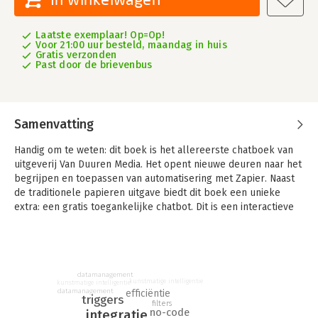
Laatste exemplaar! Op=Op!
Voor 21:00 uur besteld, maandag in huis
Gratis verzonden
Past door de brievenbus
Samenvatting
Handig om te weten: dit boek is het allereerste chatboek van
uitgeverij Van Duuren Media. Het opent nieuwe deuren naar het
begrijpen en toepassen van automatisering met Zapier. Naast
de traditionele papieren uitgave biedt dit boek een unieke
extra: een gratis toegankelijke chatbot. Dit is een interactieve
gids die je via de browser van je smartphone of pc kunt
benaderen, zonder extra software.
Met Laat Zapier voor je werken! en de bijbehorende chatbot til
je jouw begrip van automatisering naar een nieuw niveau. Het is
datamanagement
kunstmatige intelligentie
kunstmatige intelligentie
niet alleen een boek, maar een interactieve ervaring die je
datamanagement
efficiëntie
triggers
altijd bij je draagt. Je kunt bijvoorbeeld hoofdstukken laten
filters
no-code
integratie
samenvatten of om extra voorbeelden vragen.