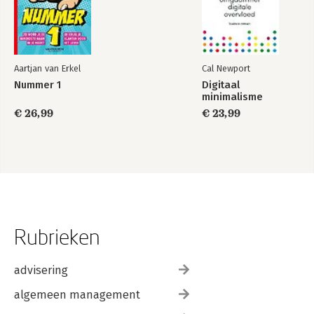
A Projecten visualiseren met een canvas
Wat is een canvas?
Wat kun je ermee?
Een canvas opzetten
Aartjan van Erkel
Cal Newport
Suggesties krijgen
Nummer 1
Digitaal
Project voltooien
minimalisme
Conclusie
€ 26,99
€ 23,99
B Veiligheid en privacy
Veiligheidsmaatregelen van Zapier
Best practices
Toestemming en gegevensbeheer
Index
Rubrieken
advisering
algemeen management