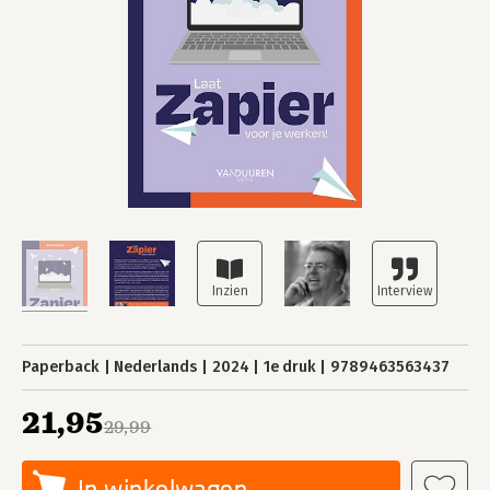
Paperback
Nederlands
2024
1e druk
9789463563437
21,95
29,99
In winkelwagen