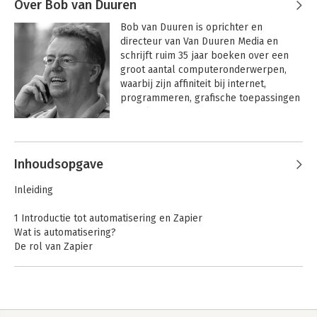
Over Bob van Duuren
Bob van Duuren is oprichter en 
directeur van Van Duuren Media en 
schrijft ruim 35 jaar boeken over een 
groot aantal computeronderwerpen, 
waarbij zijn affiniteit bij internet, 
programmeren, grafische toepassingen 
en AI ligt. Tegenwoordig houdt hij zich 
voornamelijk bezig met het uitbouwen 
Andere boeken door Bob van
van de uitgeverij, en werkt hij aan 
Duuren
nieuwe uitgavemodellen. Hij is nog altijd 
Inhoudsopgave
een veelgevraagd spreker in binnen- 
en buitenland en geeft sinds 2002 
Inleiding
leiding aan Van Duuren Media.
1 Introductie tot automatisering en Zapier
Wat is automatisering?
De rol van Zapier
De kracht van Zapier
2 Aan de slag met Zapier
Account maken en navigeren