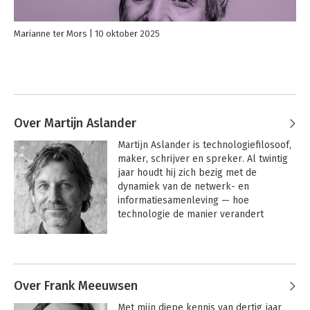
Marianne ter Mors
10 oktober 2025
Over Martijn Aslander
Martijn Aslander is technologiefilosoof, 
maker, schrijver en spreker. Al twintig 
jaar houdt hij zich bezig met de 
dynamiek van de netwerk- en 
informatiesamenleving — hoe 
technologie de manier verandert 
waarop we denken, werken en 
organiseren.

Andere boeken door Martijn
Aslander
Hij stond meer dan 2500 keer op een 
podium, van boardroom-sessies tot 
Over Frank Meeuwsen
internationale keynotes, en reist 
Met mijn diepe kennis van dertig jaar 