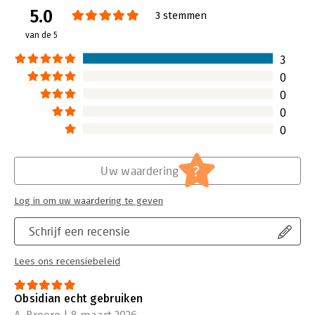
5.0
Verschijningsdatum:
3-3-2026
3 stemmen
van de 5
Hoofdrubriek:
IT-management / ICT
3
0
0
0
0
?
Uw waardering
Log in om uw waardering te geven
Schrijf een recensie
Lees ons recensiebeleid
Obsidian echt gebruiken