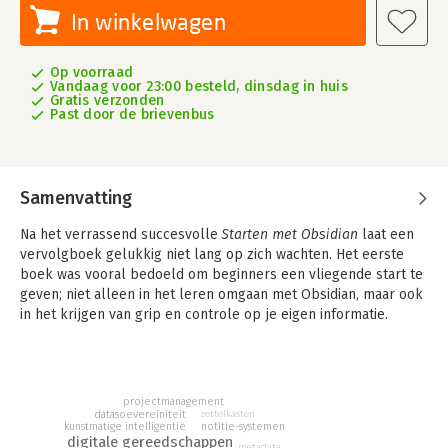
In winkelwagen
Op voorraad
Vandaag voor 23:00 besteld, dinsdag in huis
Gratis verzonden
Past door de brievenbus
Samenvatting
Na het verrassend succesvolle
Starten met Obsidian
laat een
vervolgboek gelukkig niet lang op zich wachten. Het eerste
boek was vooral bedoeld om beginners een vliegende start te
geven; niet alleen in het leren omgaan met Obsidian, maar ook
in het krijgen van grip en controle op je eigen informatie.
Veel handige tips gingen een flinke stap verder dan het
beginnersniveau. Om die reden klimt Martijn samen met
lifehackingbuddy Frank Meeuwsen opnieuw in de pen. Het
projectmanagement
boek ontsluit een geheel nieuw speelveld, “toveren met je
datasoevereiniteit
zettelkasten
notitie-systemen
eigen informatie” ondersteund door AI.
kunstmatige intelligentie
digitale gereedschappen
metadata