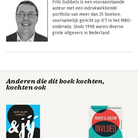
Frits Gubbels is een vooraanstaande 
auteur met een indrukwekkende 
portfolio van meer dan 25 boeken, 
voornamelijk gericht op ICT in het MBO-
onderwijs. Sinds 1998 waren diverse 
grote uitgevers in Nederland 
opdrachtgevers voor deze uitgaven. 
Zeer succesvol waren de boeken over 
Andere boeken door Frits Gubbels
onder meer Service Management, ITIL, 
beveiliging en datacommunicatie. De 
inhoud van deze boeken wordt gestaafd 
door ruim 30 jaar ervaring in de ICT.

Anderen die dit boek kochten,
Zeer succesvol waren onder meer:

kochten ook
* ICT Infrastructuur en 
Datacommunicatie; organisatie, beheer, 
techniek (4 drukken)

* MBO ICT Gebruikersondersteuning 
niveau 3 en 4

Cryptobeleggen
Servicemanagement
voor beginners
| versie 2020
* Service Desk 4 / ITIL Foundation
