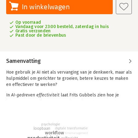
In winkelwagen
Op voorraad
Vandaag voor 23:00 besteld, zaterdag in huis
Gratis verzonden
Past door de brievenbus
Samenvatting
Hoe gebruik je AI niet als vervanging van je denkwerk, maar als
hulpmiddel om gerichter te groeien, betere keuzes te maken
en effectiever te werken?
In
AI-gedreven effectiviteit
laat Frits Gubbels zien hoe je
kunstmatige intelligentie inzet als praktisch gereedschap voor
persoonlijke ontwikkeling en dagelijkse effectiviteit. Je maakt
eerst kennis met de basis van goed prompten: van meta-
prompting en interactieve technieken tot tone of voice, formats
psychologie
en ethiek. Daarna ga je aan de slag met een reeks bekende
loopbaan
digitale transformatie
modellen en hulpmiddelen die je met AI direct toepasbaar
workflow
timemanagement