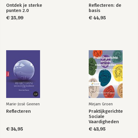
daadwerkelijk aan de slag te laten gaan.

Ontdek je sterke
Reflecteren: de
punten 2.0
basis
Frits Gubbels heeft zelf ruim 30 jaar 
€ 25,99
€ 44,95
ervaring in diverse vormen van 
beleggen en heeft alle ins en outs van 
cryptobeleggen onderzocht en 
gebundeld in deze praktische en goed 
leesbare uitgave.
Marie-José Geenen
Mirjam Groen
Reflecteren
Praktijkgerichte
Sociale
Vaardigheden
€ 34,95
€ 43,95