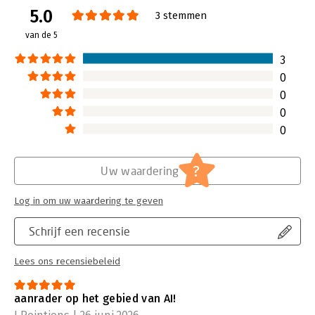
5.0
Verschijningsdatum:
28-7-2026
3 stemmen
van de 5
Hoofdrubriek:
Persoonlijke effectiviteit
3
0
0
0
0
?
Uw waardering
Log in om uw waardering te geven
Schrijf een recensie
Lees ons recensiebeleid
aanrader op het gebied van AI!