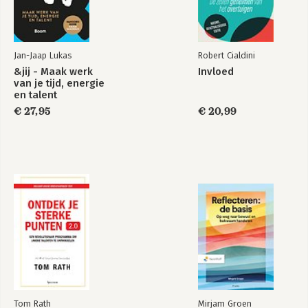
* Maatwerk MBO ICT 3 Basisboek ICT

* Effectieve Hulpmiddelen bij 
Jan-Jaap Lukas
Robert Cialdini
Overbelasting

&jij - Maak werk
Invloed
van je tijd, energie
en talent
Na de ontwikkeling van een succesvolle 
cursus 'Cryptobeleggen' is besloten 
€ 27,95
€ 20,99
hierover ook een boek uit te gaan 
geven. Deze uitgave, 'Cryptobeleggen, 
toepassing en gebruik', is gericht op 
het brede publiek dat met 
cryptobeleggen aan de slag wil en zich 
richt op de lange termijn belegging.

ITIL-processen voor
ICT-beheer
Vanuit een ruime invalshoek wordt de 
lezer geïntroduceerd in het uitgebreide 
speelveld van cryptobeleggen. Een 
gezonde interesse en enige hunkering 
Bekijk alle boeken
naar crypto zijn hierbij onontbeerlijk. 
Cryptobeleggen in alle facetten vormt 
de uitdaging om de lezer hiermee 
Tom Rath
Mirjam Groen