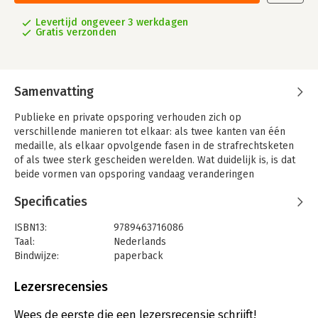
Levertijd ongeveer 3 werkdagen
Gratis verzonden
Samenvatting
Publieke en private opsporing verhouden zich op
verschillende manieren tot elkaar: als twee kanten van één
medaille, als elkaar opvolgende fasen in de strafrechtsketen
of als twee sterk gescheiden werelden. Wat duidelijk is, is dat
beide vormen van opsporing vandaag veranderingen
ondergaan: maatschappelijke ontwikkelingen dwingen tot het
Specificaties
inzetten van nieuwe methoden, nieuwe wetgeving biedt andere
kaders om in te werken – ook wat toezicht op de sectoren
ISBN13:
9789463716086
betreft – en professionalisering zorgt voor nieuwe inzichten en
Taal:
Nederlands
aanpak.
Bindwijze:
paperback
Dit Cahier brengt actuele ontwikkelingen en uitdagingen op het
Aantal pagina's:
212
vlak van zowel publieke als private opsporing in kaart en gaat
Uitgever:
Gompel&Svacina bvba
Lezersrecensies
na welke kruispunten er zijn tussen publieke en private
Druk:
1
opsporing.
Verschijningsdatum:
23-5-2026
Wees de eerste die een lezersrecensie schrijft!