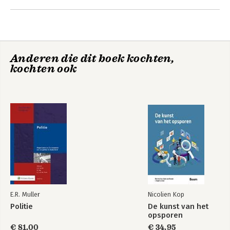
Andere boeken door Pieter Leloup
laatmoderne beleidstrends in private veiligheidszorg in een 
continentaal Europese en Angelsaksische context.
Anderen die dit boek kochten,
kochten ook
De ontwikkeling
Inbraakalarmbeleid
van de private
en publiek-private
bewakingssector in
samenwerking
België (1907-1990)
E.R. Muller
Nicolien Kop
Politie
De kunst van het
opsporen
€ 81,00
€ 34,95