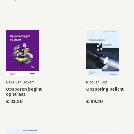
Our Men in Brussels
PolBru 20 ans/jaar
Bekijk alle boeken
Geke van Boxem
Nicolien Kop
Opsporen begint
Opsporing belicht
op straat
€ 32,50
€ 99,50