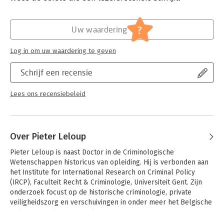
Cahier 79 is samengesteld onder redactie van Nicolien Kop,
Hoofdrubriek:
Juridisch
Marc Cools, Christianne de Poot, Pieter Leloup en Antoinette
Jongbloed:
Strafrecht - Strafprocesrecht
?
Uw waardering
Verhage. Met bijdragen van Barbara Bannink, Stéphanie De
Serie:
Cahiers Politiestudies (CPS)
Coensel, Rianne Dekker, Leen Gheyle, Marianne Hirsch Ballin,
Log in om uw waardering te geven
Nicolien Kop, Joep Lindeman, Jonas Maas, Clarissa Meerts en
Philip Traest
Schrijf een recensie
Lees ons recensiebeleid
Over Pieter Leloup
Pieter Leloup is naast Doctor in de Criminologische 
Wetenschappen historicus van opleiding. Hij is verbonden aan 
het Institute for International Research on Criminal Policy 
(IRCP), Faculteit Recht & Criminologie, Universiteit Gent. Zijn 
onderzoek focust op de historische criminologie, private 
veiligheidszorg en verschuivingen in onder meer het Belgische 
veiligheidsbeleid en -denken over de tijd heen. Zijn huidig 
postdoctoraal onderzoek is een internationale analyse van 