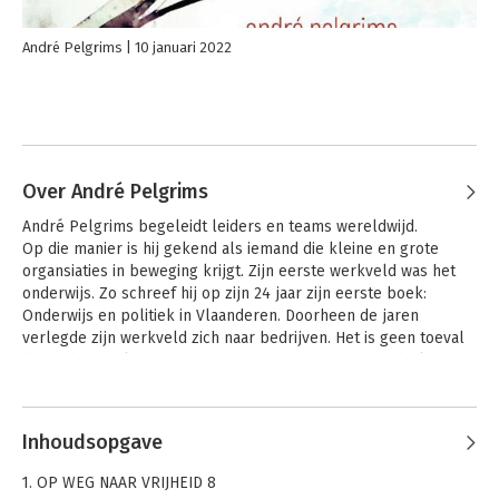
André Pelgrims
10 januari 2022
Over André Pelgrims
André Pelgrims begeleidt leiders en teams wereldwijd.

Op die manier is hij gekend als iemand die kleine en grote 
organsiaties in beweging krijgt. Zijn eerste werkveld was het 
onderwijs. Zo schreef hij op zijn 24 jaar zijn eerste boek: 
Onderwijs en politiek in Vlaanderen. Doorheen de jaren 
verlegde zijn werkveld zich naar bedrijven. Het is geen toeval 
dat in de wereld van performantie, presteren, hoge druk zijn 
pragmatische maar diepgaande aanpak al meer dan 30 jaar 
Andere boeken door André
veel bijval kent. Zijn werk is erop gericht om elk individu vrij te 
Pelgrims
maken waardoor het volle potentieel wordt ingezet. Hij gaat op 
Inhoudsopgave
zoek naar blokkerende dynamieken met als doel vrijheid en 
vertrouwen te geven aan alles wat in de kelder zit van twijfels 
1. OP WEG NAAR VRIJHEID 8
en oordelen. Zowel de geschiedenis van het individu als de 