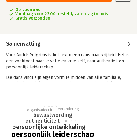
Op voorraad
Vandaag voor 23:00 besteld, zaterdag in huis
Gratis verzonden
Samenvatting
Voor André Pelgrims is het leven een dans naar vrijheid. Het is
een zoektocht naar je volle en vrije zelf, naar authentiek en
persoonlijk leiderschap.
Die dans vindt zijn eigen vorm te midden van alle familiale,
vriendschappelijke, professionele en maatschappelijke
groepen waartoe je behoort. Deze groepen en hun leiders
kunnen je hierin vertrouwen geven, anderen dagen je meer uit
of staan gewoon in de weg.
autonomie
verandering
organisatiecultuur
Hoe loopt jouw pad? Hoe evolueert jouw dans? Weet jij wie je
bewustwording
in al je vrijheid bent en wat je daarin te doen staat? Wat
authenticiteit
patronen
betekent dat voor de groepen die jij begeleidt, leidt of waar je
persoonlijke ontwikkeling
deel van uitmaakt? Hoe helpt een groep jou in deze
persoonlijk leiderschap
zoektocht? Wat als jouw vrijheid onder druk komt te staan?