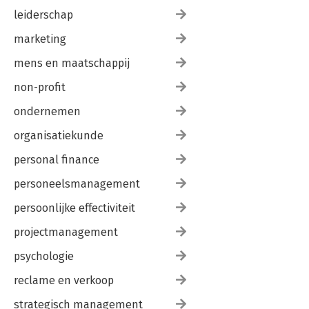
Belang van leergroepen 228
leiderschap
8. MOEDIG ONTGLIPT 232
marketing
Een mirakel elke dag 233
mens en maatschappij
Kijk, zie en bewonder 235
Hoor, luister en ontdek 238
non-profit
Vertrouw je voeten en beweeg 241
ondernemen
EPILOOG: DE CIRKEL ROND 244
organisatiekunde
personal finance
personeelsmanagement
persoonlijke effectiviteit
projectmanagement
psychologie
reclame en verkoop
strategisch management