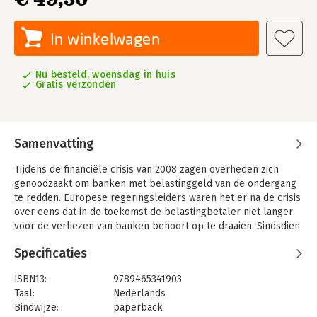
In winkelwagen
Nu besteld, woensdag in huis
Gratis verzonden
Samenvatting
Tijdens de financiële crisis van 2008 zagen overheden zich
genoodzaakt om banken met belastinggeld van de ondergang
te redden. Europese regeringsleiders waren het er na de crisis
over eens dat in de toekomst de belastingbetaler niet langer
voor de verliezen van banken behoort op te draaien. Sindsdien
is er op Europees niveau nieuwe regelgeving ontwikkeld om
Specificaties
zo’n bail-out in de toekomst te voorkomen en ervoor te zorgen
dat de aandeelhouders en crediteuren van de bankinstelling
ISBN13:
9789465341903
de rekening gaan betalen. Hoe effectief is die regelgeving? Dr.
Taal:
Nederlands
Boogaard onderzocht het: 'Er zijn in heel Europa regelmatig
Bindwijze:
paperback
'stresstesten' uitgevoerd om te zien of de banken nu een forse