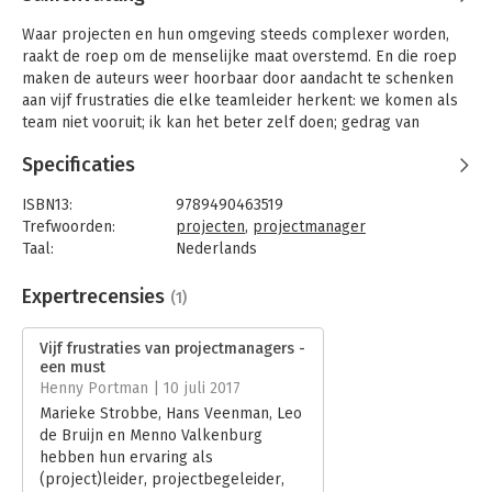
Waar projecten en hun omgeving steeds complexer worden,
raakt de roep om de menselijke maat overstemd. En die roep
maken de auteurs weer hoorbaar door aandacht te schenken
aan vijf frustraties die elke teamleider herkent: we komen als
team niet vooruit; ik kan het beter zelf doen; gedrag van
teamleden roept ergernis op; ze nemen geen eigenaarschap
Specificaties
en het projectoverleg kost mij teveel energie.
De auteurs delen hun ervaring als (project)leider,
ISBN13:
9789490463519
projectbegeleider, trainer en coach en vullen die ervaring aan
Trefwoorden:
projecten
,
projectmanager
met praktische modellen. Hun doel is om frustraties te
Taal:
Nederlands
erkennen als signaal en u deelgenoot te maken van hoe
Bindwijze:
paperback
anderen met dat signaal zijn omgegaan, zodat u de menselijke
Aantal pagina's:
96
Expertrecensies
(1)
maat in uw projecten kunt terugbrengen.
Uitgever:
Verhaal met Impact
Druk:
1
Vijf frustraties van projectmanagers -
Leo, Menno, Marieke en Hans hebben elkaar in de jaren 90
Verschijningsdatum:
11-3-2017
een must
leren kennen bij KPMG Consulting. Daar vervulden ze
Henny Portman | 10 juli 2017
verschillende rollen: Leo werkte bij de ERP-
Hoofdrubriek:
Projectmanagement
Marieke Strobbe, Hans Veenman, Leo
implementatieadviespraktijk als senior consultant, Menno was
de Bruijn en Menno Valkenburg
Project/Programma en Operations Manager, Marieke begon
hebben hun ervaring als
als Proposal Advisor en was drie jaar PA van de CEO en Hans
(project)leider, projectbegeleider,
was partner bij de IT-organisatieadviespraktijk.