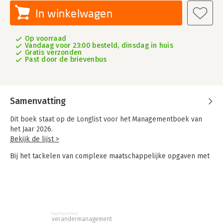
In winkelwagen
Op voorraad
Vandaag voor 23:00 besteld, dinsdag in huis
Gratis verzonden
Past door de brievenbus
Samenvatting
Dit boek staat op de Longlist voor het Managementboek van
het Jaar 2026.
Bekijk de lijst >
Bij het tackelen van complexe maatschappelijke opgaven met
vaak versnipperde belangen is procesregie onmisbaar. Denk
aan vraagstukken in de energietransitie, gebiedsontwikkeling
en zorgvernieuwing of aan samenwerkingen tussen overheden,
bedrijven en burgers. Wie neemt de regie als de oplossing nog
niet vaststaat, belangen uiteenlopen en besluitvorming stroef
haalbaarheid
verloopt?
verandermanagement