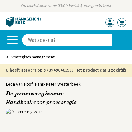
Op werkdagen voor 23:00 besteld, morgen in huis
Strategisch management
U heeft gezocht op 9789490463533. Het product dat u zocht is
niet meer in die editie leverbaar en is vervangen door de
Leon van Hoof
,
Hans-Peter Westerbeek
De procesregisseur
onderstaande editie.
Handboek voor procesregie