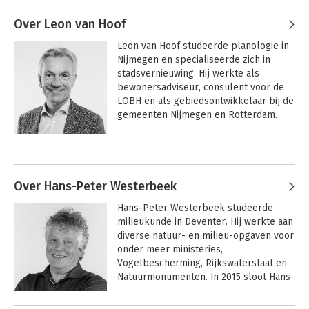
Over Leon van Hoof
Leon van Hoof studeerde planologie in 
Nijmegen en specialiseerde zich in 
stadsvernieuwing. Hij werkte als 
bewonersadviseur, consulent voor de 
LOBH en als gebiedsontwikkelaar bij de 
gemeenten Nijmegen en Rotterdam. 
Door zijn interesse in procesregie sloot 
Leon zich in 2002 aan bij P2. Als P2’er 
leidde hij grote gebiedsopgaven voor 
diverse gemeenten, provincies en 
ministeries. 

Over Hans-Peter Westerbeek
Hans-Peter Westerbeek studeerde 
Geschoold in MGA in Harvard past Leon 
milieukunde in Deventer. Hij werkte aan 
graag de kennis van verbindend 
diverse natuur- en milieu-opgaven voor 
onderhandelen toe in gebiedsopgaven. 
onder meer ministeries, 
De laatste jaren specialiseerde Leon 
Vogelbescherming, Rijkswaterstaat en 
zich verder in leer-en 
Natuurmonumenten. In 2015 sloot Hans-
ontwikkeltrajecten planmatig werken 
Peter zich aan bij P2, waar hij zich 
voor gemeenten en corporaties.
verder specialiseerde in planmatig 