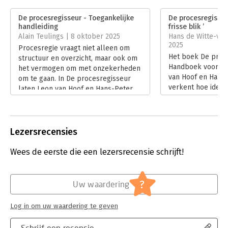
Druk:
1
Verschijningsdatum:
24-6-2025
De procesregisseur - Toegankelijke
De procesregisseu
handleiding
frisse blik ’
Hoofdrubriek:
Strategisch management
Alain Teulings | 8 oktober 2025
Hans de Witte-van
2025
Procesregie vraagt niet alleen om
Het boek De proc
structuur en overzicht, maar ook om
Handboek voor pr
het vermogen om met onzekerheden
van Hoof en Hans
om te gaan. In De procesregisseur
verkent hoe ideeë
laten Leon van Hoof en Hans-Peter
processen en wel
Westerbeek zien hoe professionals
procesregisseur d
grip kunnen houden op complexe
mist soms diepgan
samenwerkingen zonder te vervallen
inzicht in aanpak
in maakbaarheidsdenken. In zijn
Lezersrecensies
valkuilen, schrijf
recensie gaat Alain Teulings in op de
Mierlé.
kracht en grenzen van hun
Wees de eerste die een lezersrecensie schrijft!
Lees verder
benadering.
Lees verder
?
Uw waardering
Log in om uw waardering te geven
Schrijf een recensie