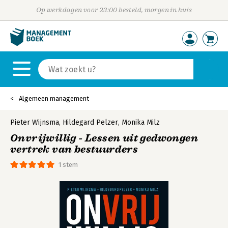
Op werkdagen voor 23:00 besteld, morgen in huis
Algemeen management
Pieter Wijnsma
,
Hildegard Pelzer
,
Monika Milz
Onvrijwillig - Lessen uit gedwongen
vertrek van bestuurders
1 stem