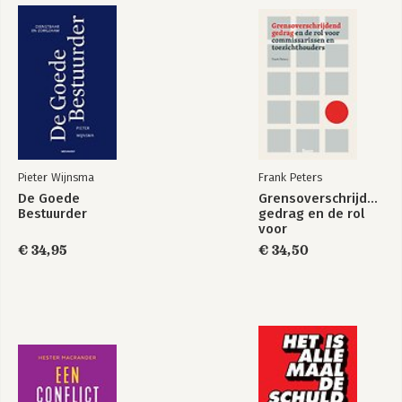
Onvrijwillig -
Lessen uit
gedwongen vertrek
van bestuurders
Bekijk alle boeken
Pieter Wijnsma
Frank Peters
De Goede
Grensoverschrijdend
Bestuurder
gedrag en de rol
voor
commissarissen en
€ 34,95
€ 34,50
toezichthouders