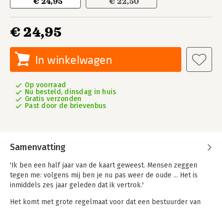
€ 24,95
€ 22,50
€ 24,95
In winkelwagen
Op voorraad
Nu besteld, dinsdag in huis
Gratis verzonden
Past door de brievenbus
Samenvatting
'Ik ben een half jaar van de kaart geweest. Mensen zeggen
tegen me: volgens mij ben je nu pas weer de oude ... Het is
inmiddels zes jaar geleden dat ik vertrok.'
Het komt met grote regelmaat voor dat een bestuurder van
een organisatie gedwongen wordt te vertrekken. Dat is een
ingrijpende gebeurtenis. Altijd. In de eerste plaats voor de