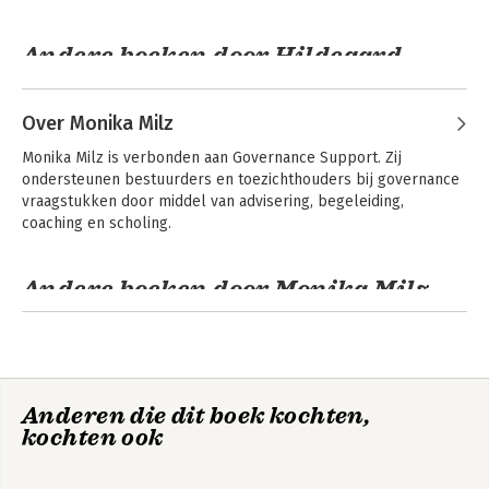
Andere boeken door Hildegard
Pelzer
De Goede
Onvrijwillig -
Bestuurder
Lessen uit
Over Monika Milz
gedwongen vertrek
van bestuurders
Monika Milz is verbonden aan Governance Support. Zij 
ondersteunen bestuurders en toezichthouders bij governance 
vraagstukken door middel van advisering, begeleiding, 
coaching en scholing.
Bekijk alle boeken
Andere boeken door Monika Milz
Onvrijwillig -
Lessen uit
gedwongen vertrek
van bestuurders
Anderen die dit boek kochten,
kochten ook
Bekijk alle boeken