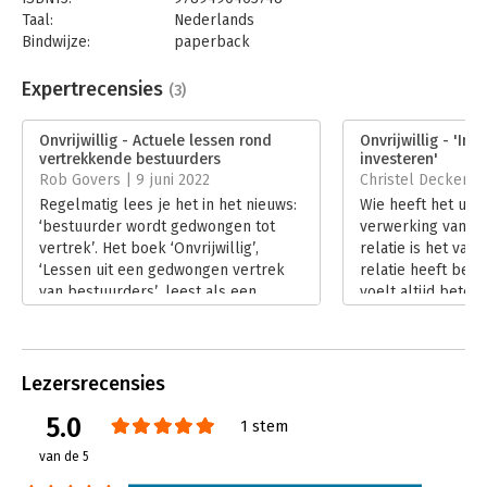
En die dans begint al voor de eerste stap.
Taal:
Nederlands
Bindwijze:
paperback
Aantal pagina's:
166
Uitgever:
Verhaal met Impact
Expertrecensies
(3)
Druk:
1
Verschijningsdatum:
10-4-2020
Onvrijwillig - Actuele lessen rond
Onvrijwillig - 'In 
vertrekkende bestuurders
investeren'
Hoofdrubriek:
Algemeen management
Rob Govers | 9 juni 2022
Christel Deckers 
Regelmatig lees je het in het nieuws:
Wie heeft het uit
‘bestuurder wordt gedwongen tot
verwerking van e
vertrek’. Het boek ‘Onvrijwillig’,
relatie is het van
‘Lessen uit een gedwongen vertrek
relatie heeft beëi
van bestuurders’, leest als een
voelt altijd beter 
Griekse tragedie. De dynamiek in de
houden dan dat ee
boardroom kent verliezers en soms
verbreekt.
winnaars. Een belangrijke les is dat
Lees verder
‘good governance’ voor zowel de
Lezersrecensies
Raad van Bestuur als de Raad van
5.0
Toezicht de bereidheid vergt om
1 stem
samen te werken, immers ‘it takes
van de 5
two to tango’.