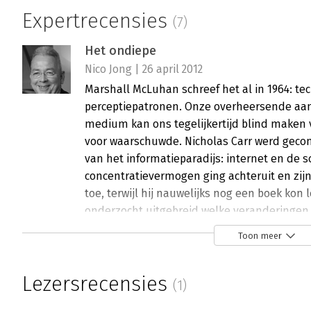
Expertrecensies
(7)
Het ondiepe
Nico Jong | 26 april 2012
Marshall McLuhan schreef het al in 1964: te
perceptiepatronen. Onze overheersende aa
medium kan ons tegelijkertijd blind maken 
voor waarschuwde. Nicholas Carr werd gecon
van het informatieparadijs: internet en de s
concentratievermogen ging achteruit en zi
toe, terwijl hij nauwelijks nog een boek kon 
onderzocht uitgebreid welke veranderingen
nieuwe technologieën en vooral wat intern
Toon meer
leveren voedsel voor onze gedachten, maar 
hollen het vermogen tot concentratie en con
Lezersrecensies
Lees verder
(1)