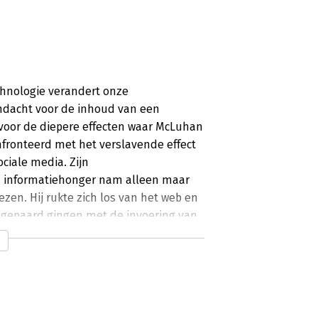
chnologie verandert onze
ndacht voor de inhoud van een
voor de diepere effecten waar McLuhan
fronteerd met het verslavende effect
ociale media. Zijn
jn informatiehonger nam alleen maar
lezen. Hij rukte zich los van het web en
 gepaard gingen met de invoering van
et doet met onze hersenen. Media
zij beïnvloeden ook ons denkproces en
templatie uit.