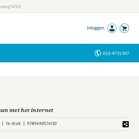
 vanaf €20
Inloggen
010-4731397
Personen
Trefwoorden
an met het internet
1e druk
9789490574130