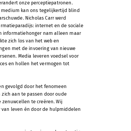
ormatievoorziening van internet op ons
verandert onze perceptiepatronen.
medium kan ons tegelijkertijd blind
arschuwde. Nicholas Carr werd
rmatieparadijs: internet en de sociale
ijn informatiehonger nam alleen maar
ein
ukte zich los van het web en
ingen met de invoering van nieuwe
ersenen. Media leveren voedsel voor
schuwing moeten komen:
ces en hollen het vermogen tot
vermogen’. Dat is althans de conclusie
iepe van de Amerikaanse technologie-
net erop gericht is om de aandacht af te
ken gevolgd door het fenomeen
lange tijd geconcentreerd een tekst te
 en informatieve prikkels veroorzaakt
 zich aan te passen door oude
s onderbewuste. Het gevolg is dat we
 zenuwcellen te creëren. Wij
heugen krijgen, en minder in staat
 van leven én door de hulpmiddelen