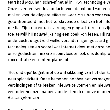
gaat het dus om. Welke invloed heeft de inf
Marshall McLuhan schreef het al in 1964: technologie 
en dan specifiek op onze hersenen.
Onze overheersende aandacht voor de inhoud van een 
Lees verder
maken voor de diepere effecten waar McLuhan voor wa
geconfronteerd met het verslavende effect van het info
media. Zijn concentratievermogen ging achteruit en z
De opkomst van het pannenkoekenbr
toe, terwijl hij nauwelijks nog een boek kon lezen. Hij r
onderzocht uitgebreid welke veranderingen gepaard g
Jeroen Ansink | 17 juni 2011
technologieën en vooral wat internet doet met onze h
Computers zouden eigenlijk met een waar
onze gedachten, maar zij beïnvloeden ook ons denkpro
‘Internetgebruik is schadelijk voor het denk
concentratie en contemplatie uit.
die zich opdringt na het lezen van Het ond
journalist Nicholas G. Carr. Omdat het inter
‘Het ondiepe’ begint met de ontwikkeling van het den
leiden, vinden we het steeds moeilijker om 
lezen. De niet aflatende stroom van sociale
neuroplasticiteit. Onze hersenen hebben het vermogen
kortsluiting in zowel ons bewustzijn als on
verbindingen af te breken, nieuwe te vormen en nieuwe
minder informatie opnemen, een slechter ge
veranderen onze manier van denken door onze manier
zijn om creatief te denken.
die we gebruiken.
Lees verder