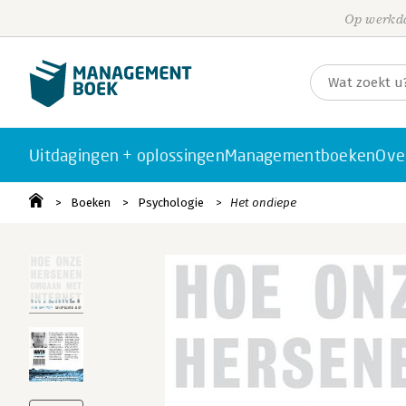
Op werkda
Uitdagingen + oplossingen
Managementboeken
Ove
Boeken
Psychologie
Het ondiepe