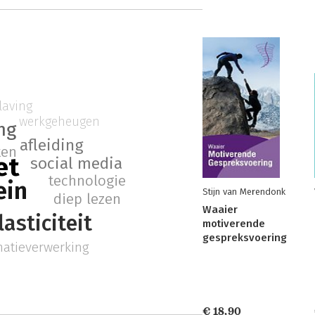
slaving
werkgeheugen
ng
afleiding
ken
et
social media
technologie
ein
Stijn van Merendonk
diep lezen
Waaier
asticiteit
motiverende
gespreksvoering
matieverwerking
€ 18,90