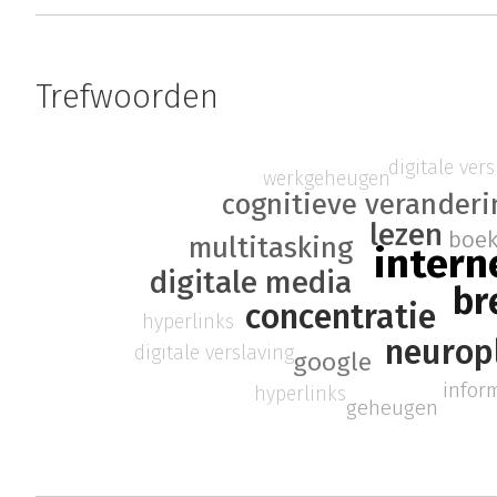
Trefwoorden
digitale ver
werkgeheugen
cognitieve veranderi
lezen
boe
multitasking
intern
digitale media
br
concentratie
hyperlinks
neuropl
digitale verslaving
google
infor
hyperlinks
geheugen