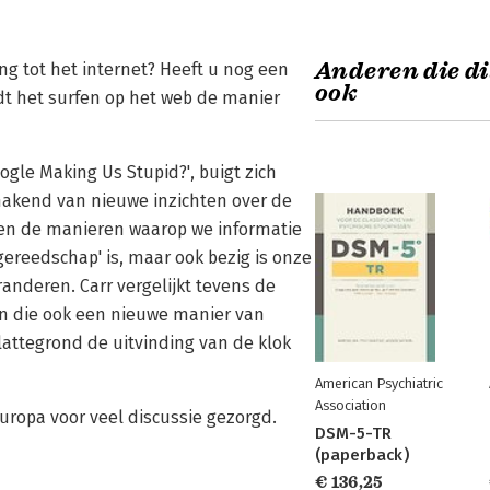
Anderen die di
g tot het internet? Heeft u nog een
ook
dt het surfen op het web de manier
ogle Making Us Stupid?', buigt zich
makend van nieuwe inzichten over de
n en de manieren waarop we informatie
 gereedschap' is, maar ook bezig is onze
randeren. Carr vergelijkt tevens de
en die ook een nieuwe manier van
attegrond de uitvinding van de klok
American Psychiatric
Association
Europa voor veel discussie gezorgd.
DSM-5-TR
(paperback)
€ 136,25