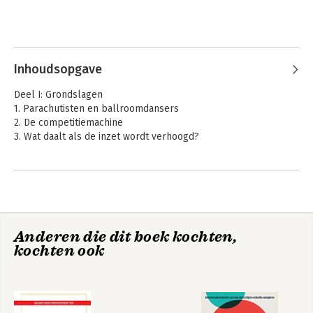
Inhoudsopgave
Deel I: Grondslagen
1. Parachutisten en ballroomdansers
2. De competitiemachine
3. Wat daalt als de inzet wordt verhoogd?
Deel II: Vorming
4. Hoe de piekeraars de krijgers kunnen verslaan
5. Gelijke kansen: waarom vrouwen ze wel en mannen ze niet
nodig hebben
6. Het immense belang van kussengevechten
Anderen die dit boek kochten,
kochten ook
Deel III: Individuen
7. Het verschil tussen winnen en niet verliezen
8. Hoe een avondje blackjack de wereldeconomie aanjoeg
9. Anabole steroïden aan het schaakbord