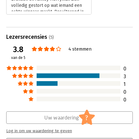
volledig gestort op wat iemand een
echte winnaar maakt. Resulterend in
het boek Goed beter, best dat half
juni verschijnt.
Lees verder
Lezersrecensies
(5)
3.8
4 stemmen
van de 5
0
3
1
0
0
?
Uw waardering
Log in om uw waardering te geven