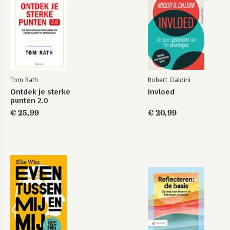
Deel IV: Collectief
10. De hiërarchie van teams
11. Michelangelo had een agent
12. Hoe de Black Sox Wall Street schoonveegden
Woord van dank
Bronnen en verwijzingen
Tom Rath
Robert Cialdini
Ontdek je sterke
Invloed
punten 2.0
€ 25,99
€ 20,99