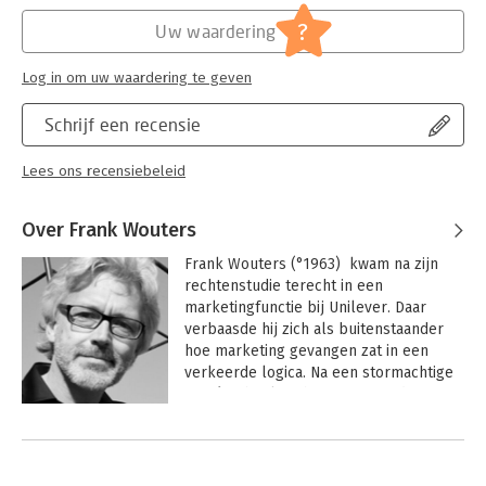
?
Uw waardering
Log in om uw waardering te geven
Schrijf een recensie
Lees ons recensiebeleid
Over Frank Wouters
Frank Wouters (°1963)  kwam na zijn 
rechtenstudie terecht in een 
marketingfunctie bij Unilever. Daar 
verbaasde hij zich als buitenstaander 
hoe marketing gevangen zat in een 
verkeerde logica. Na een stormachtige 
carrière besloot hij zijn eigen ideeën 
verder uit te werken wat resulteerde in 
Andere boeken door Frank Wouters
de businessnovel 'De bedrijfsnar'. Het 
boek kreeg al snel een cultstatus bij 
ondernemers en rebelse marketeers. 