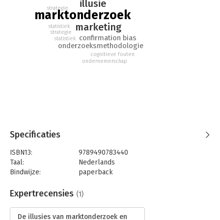
illusie
strategie
marktonderzoek
marketing
statistiek
strategie
confirmation bias
statistiek
onderzoeksmethodologie
cognitieve fouten
ondernemerschap
Specificaties
ISBN13:
9789490783440
Taal:
Nederlands
Bindwijze:
paperback
Aantal pagina's:
140
Uitgever:
Reality Bites Publishing
Expertrecensies
(1)
Druk:
1
Verschijningsdatum:
21-3-2017
De illusies van marktonderzoek en