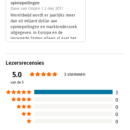
opiniepeilingen
Hoofdrubriek:
Marketing
Dave van Ooijen | 3 mei 2017
Wereldwijd wordt er jaarlijks meer
dan 40 miljard dollar aan
opiniepeilingen en marktonderzoek
uitgegeven. In Europa en de
Verenigde Staten alleen al gaat het
om een bedrag van 15 miljard dollar.
Volgens strategisch marketeer Frank
Wouters is het meeste weggegooid
geld. Althans als we zijn boek De
Lezersrecensies
illusies van marktonderzoek en
5.0
opiniepeilingen mogen geloven.
3 stemmen
Lees verder
van de 5
3
0
0
0
0