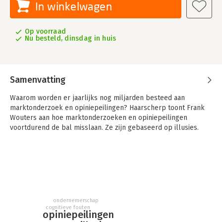
In winkelwagen
Op voorraad
Nu besteld, dinsdag in huis
Samenvatting
Waarom worden er jaarlijks nog miljarden besteed aan
marktonderzoek en opiniepeilingen? Haarscherp toont Frank
Wouters aan hoe marktonderzoeken en opiniepeilingen
voortdurend de bal misslaan. Ze zijn gebaseerd op illusies.
Hij moedigt ondernemers aan om weer bezig te zijn met
producten waar ze zelf in geloven, politici om leiderschap te
tonen en de media om kritische journalistiek te blijven
bedrijven.
ondernemerschap
cognitieve fouten
opiniepeilingen