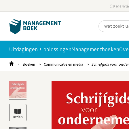
Op werkda
Uitdagingen + oplossingen
Managementboeken
Ove
Boeken
Communicatie en media
Schrijfgids voor ond