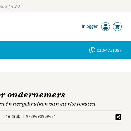
 vanaf €20
Inloggen
010-4731397
Personen
Trefwoorden
oor ondernemers
en èn hergebruiken van sterke teksten
3
1e druk
9789490969424