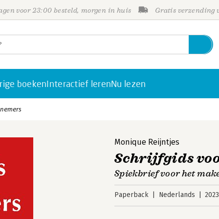
gen voor 23:00 besteld, morgen in huis
Gratis verzending
rige boeken
Interactief leren
Nu lezen
ernemers
Monique Reijntjes
Schrijfgids v
Spiekbrief voor het mak
Paperback
Nederlands
202