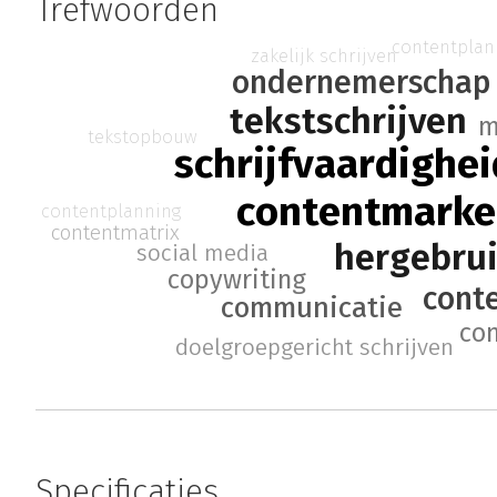
Trefwoorden
contentplan
zakelijk schrijven
ondernemerschap
tekstschrijven
m
tekstopbouw
schrijfvaardighei
contentmarke
contentplanning
contentmatrix
hergebrui
social media
copywriting
cont
communicatie
co
doelgroepgericht schrijven
Specificaties