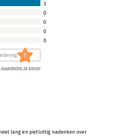
3
0
0
0
0
?
rdering
 waardering te geven
 heel lang en pietluttig nadenken over