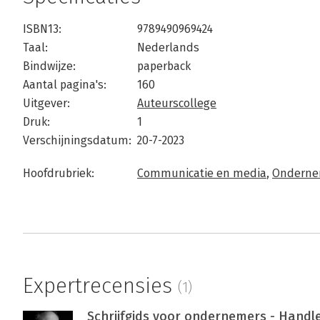
ISBN13:
9789490969424
Taal:
Nederlands
Bindwijze:
paperback
Aantal pagina's:
160
Uitgever:
Auteurscollege
Druk:
1
Verschijningsdatum:
20-7-2023
Hoofdrubriek:
Communicatie en media
,
Ondern
Expertrecensies
(1)
Schrijfgids voor ondernemers - Handl