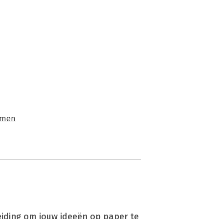
emen
eiding om jouw ideeën op paper te