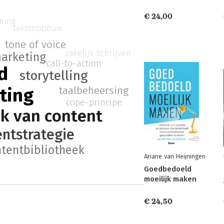
€ 24,00
ning
tekstopbouw
tone of voice
zakelijk schrijven
arketing
call-to-action
d
storytelling
taalbeheersing
ting
cope-principe
k van content
entstrategie
ntentbibliotheek
Ariane van Heijningen
Goedbedoeld
moeilijk maken
€ 24,50