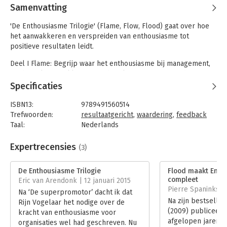
Samenvatting
'De Enthousiasme Trilogie' (Flame, Flow, Flood) gaat over hoe
het aanwakkeren en verspreiden van enthousiasme tot
positieve resultaten leidt.
Deel I Flame
: Begrijp waar het enthousiasme bij management,
medewerkers en klanten vandaan komt. Wanneer je dit weet,
kun je de Flame gemakkelijker aanwakkeren.
Specificaties
Deel II Flow
: Positieve feedback van leiding, collega's en
ISBN13:
9789491560514
klanten spelen een cruciale rol in het ontstaan van een Flow
Trefwoorden:
resultaatgericht
,
waardering
,
feedback
van enthousiasme binnen een organisatie.
Taal:
Nederlands
Bindwijze:
gebonden
Deel III Flood
: Door het verspreiden van een Flood aan
Aantal pagina's:
240
Expertrecensies
(3)
enthousiasme kun je je organisatie of maatschappij als geheel
Uitgever:
Rijn Vogelaar
structureel veranderen.
Druk:
1
De Enthousiasme Trilogie
Flood maakt Entho
Verschijningsdatum:
21-5-2014
compleet
Eric van Arendonk | 12 januari 2015
Pierre Spaninks |
Na ‘De superpromotor’ dacht ik dat
Hoofdrubriek:
Marketing
Na zijn bestselle
Rijn Vogelaar het nodige over de
(2009) publiceerd
kracht van enthousiasme voor
afgelopen jaren a
organisaties wel had geschreven. Nu