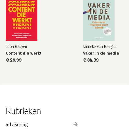
Stappenplan Flame, Flow, Flood
Samengevat
Nawoord
Literatuur
Over de auteur
Léon Geuyen
Janneke van Heugten
Content die werkt
Vaker in de media
€ 29,99
€ 34,99
Rubrieken
advisering