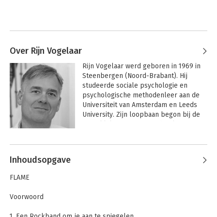
Over Rijn Vogelaar
Rijn Vogelaar werd geboren in 1969 in 
Steenbergen (Noord-Brabant). Hij 
studeerde sociale psychologie en 
psychologische methodenleer aan de 
Universiteit van Amsterdam en Leeds 
University. Zijn loopbaan begon bij de 
Koninklijke Marine, waar hij als 
psycholoog zijn dienstplicht vervulde. 
Andere boeken door Rijn Vogelaar
Vervolgens werkte hij als psycholoog 
bij de Koninklijke Landmacht en bij de 
Inhoudsopgave
centrale organisatie van het ministerie 
van Defensie.

FLAME
Van 2000 tot mei 2013 was hij werkzaam 
Voorwoord
bij Blauw Research, de laatste vijf jaar 
als CEO. Dankzij het succes van zijn 
1. Een Rockband om je aan te spiegelen