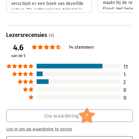
maakt hij de ree
verschijnt er een boek van dezelfde
Flood. Het hele ve
auteur. ‘De enthousiasme trilogie’ is
aanwakkeren en v
drie keer zo dik en bestaat uit de
enthousiasme, in 
delen Flame, Flow en Flood. ‘De
Lees verder
superpromotor’ heeft me destijds
Lezersrecensies
geïnspireerd om de kracht van
(6)
enthousiasme beter aan te wenden.
4.6
14 stemmen
Daarom ben ik nieuwsgierig aan dit
boek begonnen. Om meteen met de
van de 5
deur in huis te vallen: Rijn Vogelaar
heeft me wederom weten te
11
inspireren.
1
Lees verder
2
0
0
?
Uw waardering
Log in om uw waardering te geven