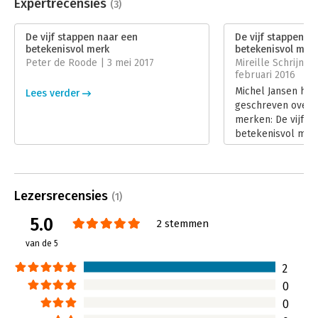
Uitgever:
Boom
Expertrecensies
(3)
Druk:
1
Verschijningsdatum:
3-9-2015
De vijf stappen naar een
De vijf stappen n
betekenisvol merk
betekenisvol mer
Hoofdrubriek:
Marketing
Peter de Roode | 3 mei 2017
Mireille Schrijne
februari 2016
Michel Jansen hee
Lees verder
geschreven over 
merken: De vijf s
betekenisvol merk
thema omdat veel 
moeite hebben om
onderscheiden van
Lees verder
Lezersrecensies
(1)
5.0
2 stemmen
van de 5
2
0
0