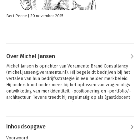
Bert Peene
30 november 2015
Over Michel Jansen
Michel Jansen is oprichter van Veramente Brand Consultancy 
(michel.jansen@veramente.nl). Hij begeleidt bedrijven bij het 
vertalen van hun bedrijfsstrategie in een helder merkbeleid. 
Hij ondersteunt onder meer bij het oplossen van vragen ohgv 
ontwikkeling van merkidentiteit, -positionering en -portfolio/-
architectuur. Tevens treedt hij regelmatig op als (gast)docent 
bij onder meer NIMA, AOG School of Management, NIBAA en 
Nyenrode Business Universiteit. Hij is auteur van verscheidene 
artikelen over merken en schreef in de afgelopen jaren onder 
meer de boeken 'Brand Alliances', 'Brand Prototyping', 'Brand 
Inhoudsopgave
Fashioning' en 'Brand Flow'.
Voorwoord