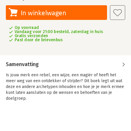
In winkelwagen
Op voorraad
Vandaag voor 21:00 besteld, zaterdag in huis
Gratis verzonden
Past door de brievenbus
Samenvatting
Is jouw merk een rebel, een wijze, een magiër of heeft het
meer weg van een ontdekker of strijder? Dit boek legt uit wat
deze en andere archetypen inhouden en hoe je je merk ermee
kunt laten aansluiten op de wensen en behoeften van je
doelgroep.
Een merk is betekenisvol als het extern relevant is en intern
inspireert. Archetypen helpen om de drijfveren en aspiraties
van jouw doelgroep en organisatie te doorgronden. Ze bieden
concrete handvatten om een sterk merk te ontwikkelen. Aan