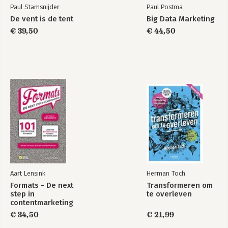
Paul Stamsnijder
Paul Postma
Verantwoording
De vent is de tent
Big Data Marketing
Literatuur
€ 39,50
€ 44,50
Over de auteur
Aart Lensink
Herman Toch
Formats - De next
Transformeren om
step in
te overleven
contentmarketing
€ 34,50
€ 21,99