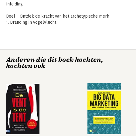
Inleiding
Deel I: Ontdek de kracht van het archetypische merk
1. Branding in vogelvlucht
2. Het concept van de archetypen
3. Optimist
4. Loyalist
5. Verzorger
6. Minnaar
Anderen die dit boek kochten,
7. Nar
kochten ook
8. Rebel
9. Ontdekker
10. Schepper
11. Strijder
12. Magiër
13. Wijze
14. Heerser
15. Vragen
Deel II: De vijf stappen naar een betekenisvol merk
16. De voorbereiding
17. Het stappenplan