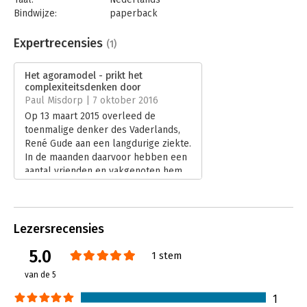
Bindwijze:
paperback
Aantal pagina's:
128
Uitgever:
ISVW uitgevers
Expertrecensies
(1)
Druk:
1
Verschijningsdatum:
22-12-2017
Het agoramodel - prikt het
complexiteitsdenken door
Hoofdrubriek:
Filosofie
Paul Misdorp | 7 oktober 2016
Op 13 maart 2015 overleed de
toenmalige denker des Vaderlands,
René Gude aan een langdurige ziekte.
In de maanden daarvoor hebben een
aantal vrienden en vakgenoten hem
bevraagd naar zijn
wereldbeschouwing, dat hij de naam
van agoramodel meegaf.
Lees verder
Lezersrecensies
5.0
1 stem
van de 5
1