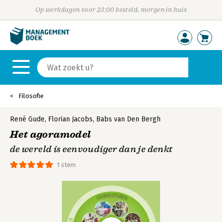
Op werkdagen voor 23:00 besteld, morgen in huis
Filosofie
René Gude
,
Florian Jacobs
,
Babs van Den Bergh
Het agoramodel
de wereld is eenvoudiger dan je denkt
1 stem